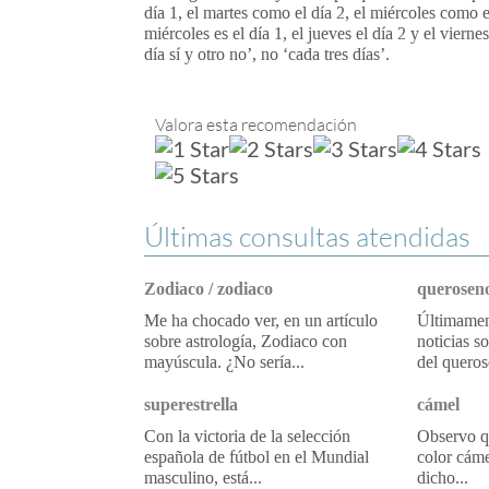
día 1, el martes como el día 2, el miércoles como e
miércoles es el día 1, el jueves el día 2 y el vierne
día sí y otro no’, no ‘cada tres días’.
Valora esta recomendación
Últimas consultas atendidas
Zodiaco / zodiaco
queroseno
Me ha chocado ver, en un artículo
Últimament
sobre astrología, Zodiaco con
noticias s
mayúscula. ¿No sería...
del queros
superestrella
cámel
Con la victoria de la selección
Observo qu
española de fútbol en el Mundial
color cáme
masculino, está...
dicho...