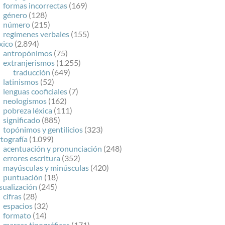
formas incorrectas
(169)
género
(128)
número
(215)
regímenes verbales
(155)
xico
(2.894)
antropónimos
(75)
extranjerismos
(1.255)
traducción
(649)
latinismos
(52)
lenguas cooficiales
(7)
neologismos
(162)
pobreza léxica
(111)
significado
(885)
topónimos y gentilicios
(323)
tografía
(1.099)
acentuación y pronunciación
(248)
errores escritura
(352)
mayúsculas y minúsculas
(420)
puntuación
(18)
sualización
(245)
cifras
(28)
espacios
(32)
formato
(14)
marcas tipográficas
(171)