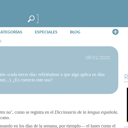
Me
CATEGORÍAS
ESPECIALES
BLOG
s
08/01/2020
 «cada tercer día» refiriéndose a que algo aplica en días
R
nes...). ¿Es correcto este uso?
otro no’, como se registra en el
Diccionario de la lengua española
.
icano.
ensando en los días de la semana, por ejemplo— el lunes como el