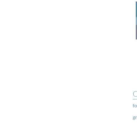
O
fo
g