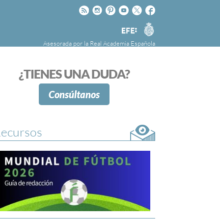
Rss
Instagram
Pinteres
Youtube
Twitter
Facebook
RAE
Agencia
EFE
Asesorada por la
Real Academia Española
nú
NOTICIAS
SOBRE LA FUNDÉURAE
¿TIENES UNA DUDA?
FundéuRAE es una fundación patrocinada por
la Agencia Efe y la Real Academia Española,
Consúltanos
cuyo objetivo es colaborar con el buen uso del
español en los medios de comunicación y en
Internet.
ecursos