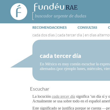
FundéuRAE
- Fundación
del Español
Buscar
Urgente
RECOMENDACIONES
CONSULTAS
cada dos días
|
cada tercer día
|
en días alterno
cada tercer día
En México es muy común escuchar la expresión
alternados (por ejemplo lunes, miércoles, vier
Escuchar
La locución
cada tercer día
significa ‘un día sí y 
Actualmente se usa sobre todo en el español amer
Este significado se justifica porque se cuenta —p