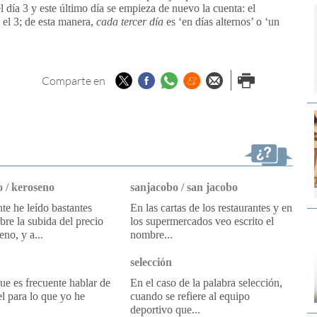
l día 3 y este último día se empieza de nuevo la cuenta: el
s el 3; de esta manera,
cada tercer día
es ‘en días alternos’ o ‘un
Twitter
Facebook
Whatsapp
Menéame
Enviar por
Imprimir
Comparte en
email
 / keroseno
sanjacobo / san jacobo
e he leído bastantes
En las cartas de los restaurantes y en
obre la subida del precio
los supermercados veo escrito el
eno, y a...
nombre...
selección
e es frecuente hablar de
En el caso de la palabra selección,
l para lo que yo he
cuando se refiere al equipo
deportivo que...