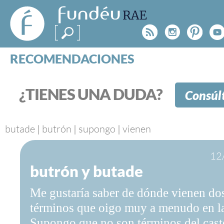
FundéuRAE
- Fundación
Rss
Instagr
Pinte
Y
del Español
Urgente
RECOMENDACIONES
Real Acad
CONSULTAS
CATEGORÍAS
¿TIENES UNA DUDA?
Consúl
ESPECIALES
BLOG
NOTICIAS
butade
|
butrón
|
supongo
|
vienen
SOBRE LA FUNDÉURAE
12
butrón y butade
FundéuRAE es una fundación patrocinada por la 
y la Real Academia Española, cuyo objetivo es co
Me gustaría saber de dónde vienen do
el buen uso del español en los medios de comuni
Internet.
términos que oigo muy a menudo en la
Supongo que no son términos del cast