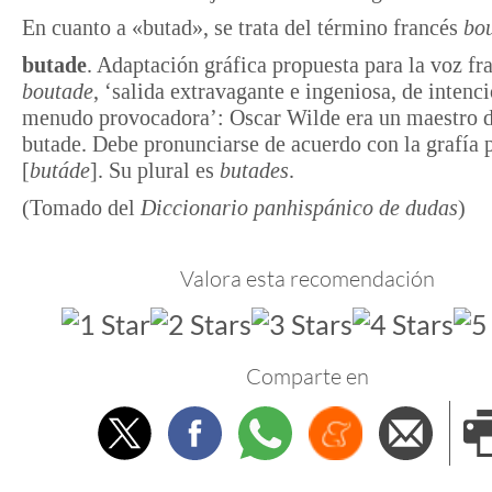
En cuanto a «butad», se trata del término francés
bo
butade
. Adaptación gráfica propuesta para la voz fr
boutade
, ‘salida extravagante e ingeniosa, de intenc
menudo provocadora’: Oscar Wilde era un maestro d
butade. Debe pronunciarse de acuerdo con la grafía 
[
butáde
]. Su plural es
butades
.
(Tomado del
Diccionario panhispánico de dudas
)
Valora esta recomendación
Comparte en
Twitter
Facebook
Whatsapp
Menéame
Envi
e