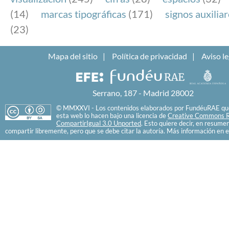
(14)
marcas tipográficas
(171)
signos auxilia
(23)
Mapa del sitio
Política de privacidad
Aviso le
Serrano, 187 - Madrid 28002
© MMXXVI - Los contenidos elaborados por FundéuRAE que
esta web lo hacen bajo una licencia de
Creative Commons R
CompartirIgual 3.0 Unported
. Esto quiere decir, en resume
compartir libremente, pero que se debe citar la autoría. Más información en e