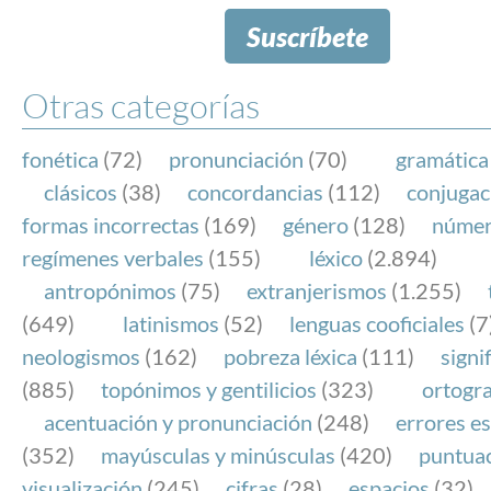
Suscríbete
Otras categorías
fonética
(72)
pronunciación
(70)
gramática
clásicos
(38)
concordancias
(112)
conjugac
formas incorrectas
(169)
género
(128)
núme
regímenes verbales
(155)
léxico
(2.894)
antropónimos
(75)
extranjerismos
(1.255)
(649)
latinismos
(52)
lenguas cooficiales
(7
neologismos
(162)
pobreza léxica
(111)
signi
(885)
topónimos y gentilicios
(323)
ortogra
acentuación y pronunciación
(248)
errores es
(352)
mayúsculas y minúsculas
(420)
puntua
visualización
(245)
cifras
(28)
espacios
(32)