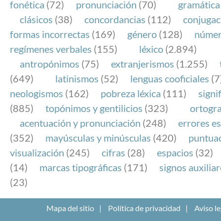
fonética
(72)
pronunciación
(70)
gramática
clásicos
(38)
concordancias
(112)
conjugac
formas incorrectas
(169)
género
(128)
núme
regímenes verbales
(155)
léxico
(2.894)
antropónimos
(75)
extranjerismos
(1.255)
(649)
latinismos
(52)
lenguas cooficiales
(7
neologismos
(162)
pobreza léxica
(111)
signi
(885)
topónimos y gentilicios
(323)
ortogra
acentuación y pronunciación
(248)
errores es
(352)
mayúsculas y minúsculas
(420)
puntua
visualización
(245)
cifras
(28)
espacios
(32)
(14)
marcas tipográficas
(171)
signos auxilia
(23)
Mapa del sitio
Política de privacidad
Aviso le