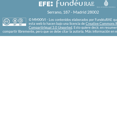
Serrano, 187 - Madrid 28002
© MMXXVI - Los contenidos elaborados por FundéuRAE que
esta web lo hacen bajo una licencia de
Creative Commons R
CompartirIgual 3.0 Unported
. Esto quiere decir, en resume
compartir libremente, pero que se debe citar la autoría. Más información en e