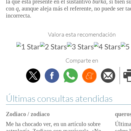
la que está presente en el sustantivo
burka, s
i bien s
con
q
, aunque aleja más el referente, no puede ser t
incorrecta.
Valora esta recomendación
Comparte en
Twitter
Facebook
Whatsapp
Menéame
Envi
e
Últimas consultas atendidas
Zodiaco / zodiaco
queros
Me ha chocado ver, en un artículo sobre
Última
astrología, Zodiaco con mayúscula. ¿No
sobre 