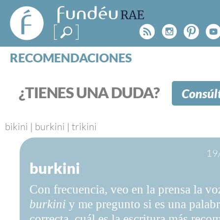
FundéuRAE
- Fundación
Rss
Instagr
Pinte
Y
del Español
Urgente
RECOMENDACIONES
Real Acad
CONSULTAS
CATEGORÍAS
¿TIENES UNA DUDA?
Consúl
ESPECIALES
BLOG
NOTICIAS
bikini
|
burkini
|
trikini
SOBRE LA FUNDÉURAE
19
burkini
FundéuRAE es una fundación patrocinada por la 
y la Real Academia Española, cuyo objetivo es co
Con frecuencia, veo en la prensa la vo
el buen uso del español en los medios de comuni
Internet.
burkini
y me pregunto si es una palab
correcta, cuál es la escritura más rec