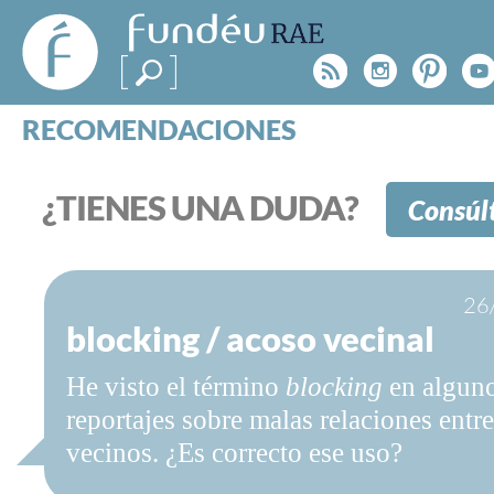
FundéuRAE
- Fundación
Rss
Instagr
Pinte
Y
del Español
Urgente
RECOMENDACIONES
Real Acad
CONSULTAS
CATEGORÍAS
¿TIENES UNA DUDA?
Consúl
ESPECIALES
BLOG
NOTICIAS
26
SOBRE LA FUNDÉURAE
blocking / acoso vecinal
FundéuRAE es una fundación patrocinada por la 
He visto el término
blocking
en algun
y la Real Academia Española, cuyo objetivo es co
reportajes sobre malas relaciones entre
el buen uso del español en los medios de comuni
vecinos. ¿Es correcto ese uso?
Internet.