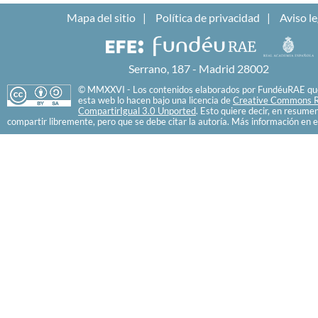
Mapa del sitio
Política de privacidad
Aviso le
Serrano, 187 - Madrid 28002
© MMXXVI - Los contenidos elaborados por FundéuRAE que
esta web lo hacen bajo una licencia de
Creative Commons R
CompartirIgual 3.0 Unported
. Esto quiere decir, en resume
compartir libremente, pero que se debe citar la autoría. Más información en e