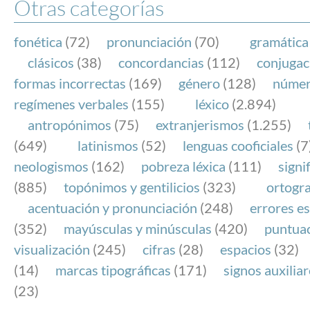
Otras categorías
fonética
(72)
pronunciación
(70)
gramática
clásicos
(38)
concordancias
(112)
conjugac
formas incorrectas
(169)
género
(128)
núme
regímenes verbales
(155)
léxico
(2.894)
antropónimos
(75)
extranjerismos
(1.255)
(649)
latinismos
(52)
lenguas cooficiales
(7
neologismos
(162)
pobreza léxica
(111)
signi
(885)
topónimos y gentilicios
(323)
ortogra
acentuación y pronunciación
(248)
errores es
(352)
mayúsculas y minúsculas
(420)
puntua
visualización
(245)
cifras
(28)
espacios
(32)
(14)
marcas tipográficas
(171)
signos auxilia
(23)