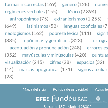
formas incorrectas
(169)
género
(128)
núme
regímenes verbales
(155)
léxico
(2.894)
antropónimos
(75)
extranjerismos
(1.255)
(649)
latinismos
(52)
lenguas cooficiales
(7
neologismos
(162)
pobreza léxica
(111)
signi
(885)
topónimos y gentilicios
(323)
ortogra
acentuación y pronunciación
(248)
errores es
(352)
mayúsculas y minúsculas
(420)
puntua
visualización
(245)
cifras
(28)
espacios
(32)
(14)
marcas tipográficas
(171)
signos auxilia
(23)
Mapa del sitio
Política de privacidad
Aviso le
Serrano, 187 - Madrid 28002