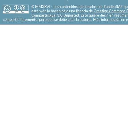
© MMXXVI - Los contenidos elaborados por FundéuRAE que
esta web lo hacen bajo una licencia de
Creative Commons R
CompartirIgual 3.0 Unported
. Esto quiere decir, en resume
compartir libremente, pero que se debe citar la autoría. Más información en e