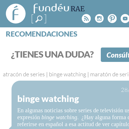
FundéuRAE
- Fundación
Rss
Instagr
Pinte
Y
del Español
Urgente
RECOMENDACIONES
Real Acad
CONSULTAS
CATEGORÍAS
¿TIENES UNA DUDA?
Consúl
ESPECIALES
BLOG
NOTICIAS
atracón de series
|
binge watching
|
maratón de seri
SOBRE LA FUNDÉURAE
28
binge watching
FundéuRAE es una fundación patrocinada por la 
y la Real Academia Española, cuyo objetivo es co
En algunas noticias sobre series de televisión u
el buen uso del español en los medios de comuni
expresión
binge watching
. ¿Hay alguna forma 
Internet.
referirse en español a esa actitud de ver capítul