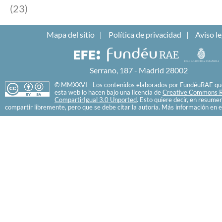
(23)
Mapa del sitio
Política de privacidad
Aviso le
Serrano, 187 - Madrid 28002
© MMXXVI - Los contenidos elaborados por FundéuRAE que
esta web lo hacen bajo una licencia de
Creative Commons R
CompartirIgual 3.0 Unported
. Esto quiere decir, en resume
compartir libremente, pero que se debe citar la autoría. Más información en e