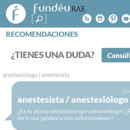
FundéuRAE
- Fundación
Rss
Instagr
Pinte
Y
del Español
Urgente
RECOMENDACIONES
Real Acad
CONSULTAS
CATEGORÍAS
¿TIENES UNA DUDA?
Consúl
ESPECIALES
BLOG
NOTICIAS
anestesiólogo
|
anestesista
SOBRE LA FUNDÉURAE
18
anestesista / anestesiólogo
FundéuRAE es una fundación patrocinada por la 
y la Real Academia Española, cuyo objetivo es co
¿Es lo mismo
anestesista
que
anestesiólogo
? ¿
el buen uso del español en los medios de comuni
decir una palabra u otra indistintamente?
Internet.