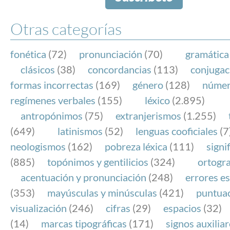
Otras categorías
fonética
(72)
pronunciación
(70)
gramática
clásicos
(38)
concordancias
(113)
conjugac
formas incorrectas
(169)
género
(128)
núme
regímenes verbales
(155)
léxico
(2.895)
antropónimos
(75)
extranjerismos
(1.255)
(649)
latinismos
(52)
lenguas cooficiales
(7
neologismos
(162)
pobreza léxica
(111)
signi
(885)
topónimos y gentilicios
(324)
ortogra
acentuación y pronunciación
(248)
errores es
(353)
mayúsculas y minúsculas
(421)
puntua
visualización
(246)
cifras
(29)
espacios
(32)
(14)
marcas tipográficas
(171)
signos auxilia