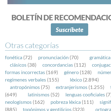
BOLETÍN DE RECOMENDACI
Suscríbete
Otras categorías
fonética
(72)
pronunciación
(70)
gramática
clásicos
(38)
concordancias
(112)
conjugac
formas incorrectas
(169)
género
(128)
núme
regímenes verbales
(155)
léxico
(2.894)
antropónimos
(75)
extranjerismos
(1.255)
(649)
latinismos
(52)
lenguas cooficiales
(7
neologismos
(162)
pobreza léxica
(111)
signi
(885)
topónimos y gentilicios
(323)
ortogra