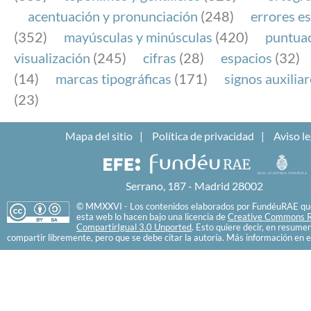
acentuación y pronunciación
(248)
errores es
(352)
mayúsculas y minúsculas
(420)
puntua
visualización
(245)
cifras
(28)
espacios
(32)
(14)
marcas tipográficas
(171)
signos auxilia
(23)
Mapa del sitio
Política de privacidad
Aviso le
Serrano, 187 - Madrid 28002
© MMXXVI - Los contenidos elaborados por FundéuRAE que
esta web lo hacen bajo una licencia de
Creative Commons R
CompartirIgual 3.0 Unported
. Esto quiere decir, en resume
compartir libremente, pero que se debe citar la autoría. Más información en e