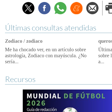
Twitter
Facebook
Whatsapp
Menéame
Envi
e
Últimas consultas atendidas
Zodiaco / zodiaco
queros
Me ha chocado ver, en un artículo sobre
Última
astrología, Zodiaco con mayúscula. ¿No
sobre 
sería...
a...
Recursos