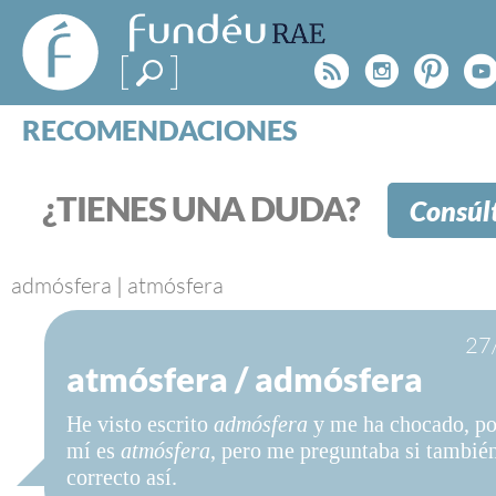
FundéuRAE
- Fundación
Rss
Instagr
Pinte
Y
del Español
Urgente
RECOMENDACIONES
Real Acad
CONSULTAS
CATEGORÍAS
¿TIENES UNA DUDA?
Consúl
ESPECIALES
BLOG
NOTICIAS
admósfera
|
atmósfera
SOBRE LA FUNDÉURAE
27
atmósfera / admósfera
FundéuRAE es una fundación patrocinada por la 
y la Real Academia Española, cuyo objetivo es co
He visto escrito
admósfera
y me ha chocado, po
el buen uso del español en los medios de comuni
mí es
atmósfera
, pero me preguntaba si tambié
Internet.
correcto así.