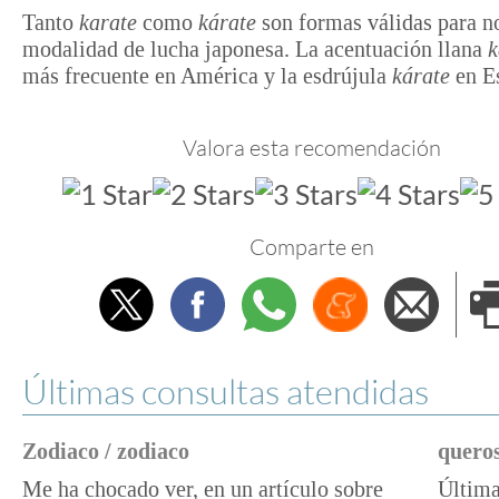
Tanto
karate
como
kárate
son formas válidas para n
modalidad de lucha japonesa. La acentuación llana
k
más frecuente en América y la esdrújula
kárate
en E
Valora esta recomendación
Comparte en
Twitter
Facebook
Whatsapp
Menéame
Envi
e
Últimas consultas atendidas
Zodiaco / zodiaco
queros
Me ha chocado ver, en un artículo sobre
Última