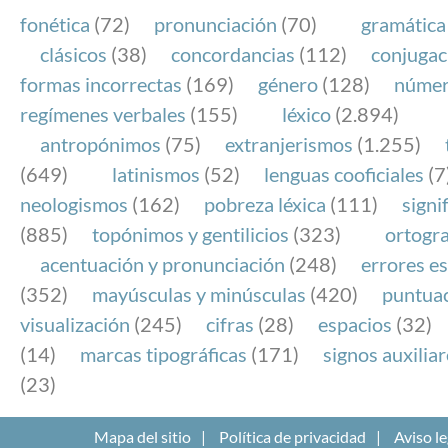
fonética
(72)
pronunciación
(70)
gramática
clásicos
(38)
concordancias
(112)
conjugac
formas incorrectas
(169)
género
(128)
núme
regímenes verbales
(155)
léxico
(2.894)
antropónimos
(75)
extranjerismos
(1.255)
(649)
latinismos
(52)
lenguas cooficiales
(7
neologismos
(162)
pobreza léxica
(111)
signi
(885)
topónimos y gentilicios
(323)
ortogra
acentuación y pronunciación
(248)
errores es
(352)
mayúsculas y minúsculas
(420)
puntua
visualización
(245)
cifras
(28)
espacios
(32)
(14)
marcas tipográficas
(171)
signos auxilia
(23)
Mapa del sitio
Política de privacidad
Aviso le