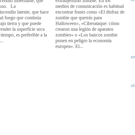
ncendio hibernante, que
extranjerismo zombie. En los
 uso. La
medios de comunicación es habitual
incendio latente, que hace
encontrar frases como «El disfraz de
 al fuego que continúa
zombie que querrás para
ajo tierra y que puede
Halloween», «Ciberataque: cómo
render la superficie seca
crearon una legión de aparatos
tiempo, es preferible a la
zombies» o «Los bancos zombie
..
ponen en peligro la economía
europea». El...
or
vi