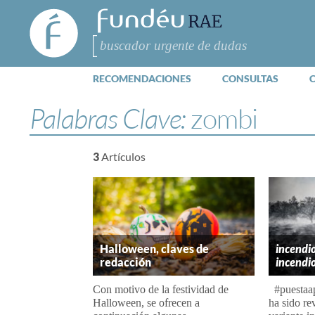
FundéuRAE
- Fundación
del Español
Buscar
Urgente
RECOMENDACIONES
CONSULTAS
Palabras Clave:
zombi
3
Artículos
Halloween, claves de
incendio
redacción
incendi
Con motivo de la festividad de
#puestaap
Halloween, se ofrecen a
ha sido re