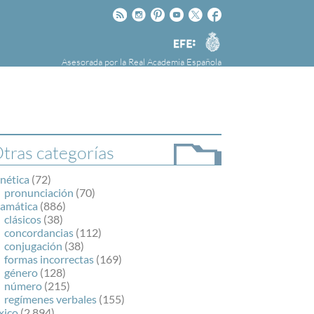
Rss
Instagram
Pinteres
Youtube
Twitter
Facebook
RAE
Agencia
EFE
Asesorada por la
Real Academia Española
nú
NOTICIAS
SOBRE LA FUNDÉURAE
FundéuRAE es una fundación patrocinada por
la Agencia Efe y la Real Academia Española,
cuyo objetivo es colaborar con el buen uso del
tras categorías
español en los medios de comunicación y en
Internet.
nética
(72)
pronunciación
(70)
ramática
(886)
clásicos
(38)
concordancias
(112)
conjugación
(38)
formas incorrectas
(169)
género
(128)
número
(215)
regímenes verbales
(155)
xico
(2.894)