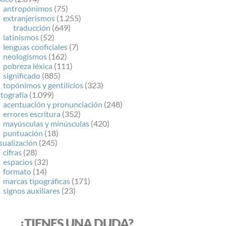
antropónimos
(75)
extranjerismos
(1.255)
traducción
(649)
latinismos
(52)
lenguas cooficiales
(7)
neologismos
(162)
pobreza léxica
(111)
significado
(885)
topónimos y gentilicios
(323)
tografía
(1.099)
acentuación y pronunciación
(248)
errores escritura
(352)
mayúsculas y minúsculas
(420)
puntuación
(18)
sualización
(245)
cifras
(28)
espacios
(32)
formato
(14)
marcas tipográficas
(171)
signos auxiliares
(23)
¿TIENES UNA DUDA?