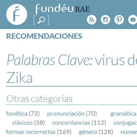
FundéuRAE
- Fundación
Rss
Instagr
Pinte
Y
del Español
Urgente
RECOMENDACIONES
Real Acad
CONSULTAS
CATEGORÍAS
Palabras Clave:
virus d
ESPECIALES
BLOG
Zika
NOTICIAS
SOBRE LA FUNDÉURAE
Otras categorías
FundéuRAE es una fundación patrocinada por la 
y la Real Academia Española, cuyo objetivo es co
fonética
(72)
pronunciación
(70)
gramática
el buen uso del español en los medios de comuni
clásicos
(38)
concordancias
(112)
conjugac
Internet.
formas incorrectas
(169)
género
(128)
núme