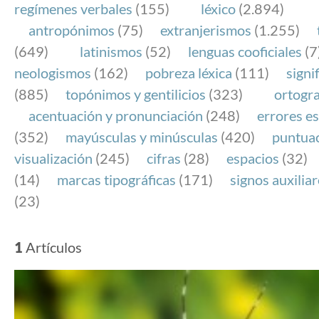
regímenes verbales
(155)
léxico
(2.894)
antropónimos
(75)
extranjerismos
(1.255)
(649)
latinismos
(52)
lenguas cooficiales
(7
neologismos
(162)
pobreza léxica
(111)
signi
(885)
topónimos y gentilicios
(323)
ortogra
acentuación y pronunciación
(248)
errores es
(352)
mayúsculas y minúsculas
(420)
puntua
visualización
(245)
cifras
(28)
espacios
(32)
(14)
marcas tipográficas
(171)
signos auxilia
(23)
1
Artículos