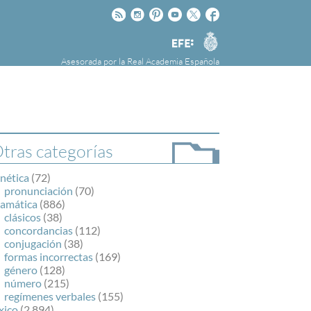
Rss
Instagram
Pinteres
Youtube
Twitter
Facebook
RAE
Agencia
EFE
Asesorada por la
Real Academia Española
nú
NOTICIAS
SOBRE LA FUNDÉURAE
FundéuRAE es una fundación patrocinada por
la Agencia Efe y la Real Academia Española,
cuyo objetivo es colaborar con el buen uso del
tras categorías
español en los medios de comunicación y en
Internet.
nética
(72)
pronunciación
(70)
ramática
(886)
clásicos
(38)
concordancias
(112)
conjugación
(38)
formas incorrectas
(169)
género
(128)
número
(215)
regímenes verbales
(155)
xico
(2.894)