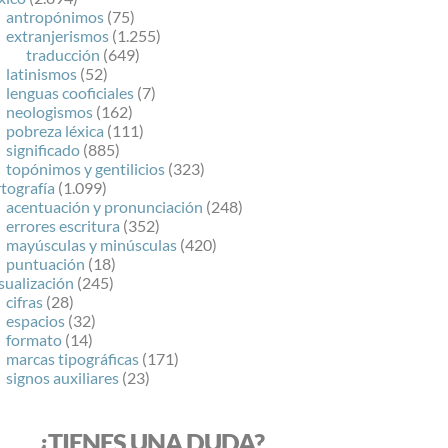
antropónimos
(75)
extranjerismos
(1.255)
traducción
(649)
latinismos
(52)
lenguas cooficiales
(7)
neologismos
(162)
pobreza léxica
(111)
significado
(885)
topónimos y gentilicios
(323)
tografía
(1.099)
acentuación y pronunciación
(248)
errores escritura
(352)
mayúsculas y minúsculas
(420)
puntuación
(18)
sualización
(245)
cifras
(28)
espacios
(32)
formato
(14)
marcas tipográficas
(171)
signos auxiliares
(23)
¿TIENES UNA DUDA?