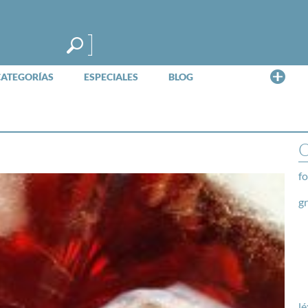
Me
CATEGORÍAS
ESPECIALES
BLOG
O
fo
g
lé