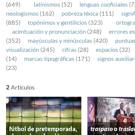
(649)
latinismos
(52)
lenguas cooficiales
(7
neologismos
(162)
pobreza léxica
(111)
signi
(885)
topónimos y gentilicios
(323)
ortogra
acentuación y pronunciación
(248)
errores es
(352)
mayúsculas y minúsculas
(420)
puntua
visualización
(245)
cifras
(28)
espacios
(32)
(14)
marcas tipográficas
(171)
signos auxilia
(23)
2
Artículos
fútbol de pretemporada,
traspaso
o
trasla