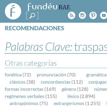
FundéuRAE
- Fundación
Rss
Instagr
Pinte
Y
del Español
Urgente
RECOMENDACIONES
Real Acad
CONSULTAS
CATEGORÍAS
Palabras Clave:
traspa
ESPECIALES
BLOG
NOTICIAS
Otras categorías
SOBRE LA FUNDÉURAE
fonética
(72)
pronunciación
(70)
gramática
FundéuRAE es una fundación patrocinada por la 
clásicos
(38)
concordancias
(112)
conjugac
y la Real Academia Española, cuyo objetivo es co
formas incorrectas
(169)
género
(128)
núme
el buen uso del español en los medios de comuni
regímenes verbales
(155)
léxico
(2.894)
Internet.
antropónimos
(75)
extranjerismos
(1.255)