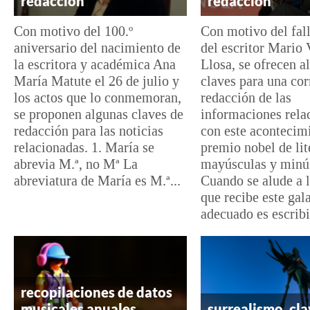
redacción
redacción
Con motivo del 100.º
Con motivo del fal
aniversario del nacimiento de
del escritor Mario 
la escritora y académica Ana
Llosa, se ofrecen a
María Matute el 26 de julio y
claves para una cor
los actos que lo conmemoran,
redacción de las
se proponen algunas claves de
informaciones rela
redacción para las noticias
con este acontecimi
relacionadas. 1. María se
premio nobel de lit
abrevia M.ª, no Mª La
mayúsculas y minú
abreviatura de María es M.ª...
Cuando se alude a 
que recibe este gal
adecuado es escribir
recopilaciones de datos
musicales anuales,
surrealismo, cla