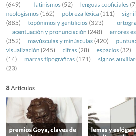
(649)
latinismos
(52)
lenguas cooficiales
(7
neologismos
(162)
pobreza léxica
(111)
signi
(885)
topónimos y gentilicios
(323)
ortogra
acentuación y pronunciación
(248)
errores es
(352)
mayúsculas y minúsculas
(420)
puntua
visualización
(245)
cifras
(28)
espacios
(32)
(14)
marcas tipográficas
(171)
signos auxilia
(23)
8
Artículos
premios Goya, claves de
lemas y eslógan