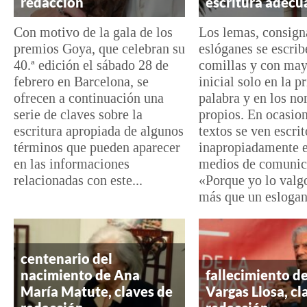
redacción
escritura adecu
Con motivo de la gala de los
Los lemas, consign
premios Goya, que celebran su
eslóganes se escrib
40.ª edición el sábado 28 de
comillas y con ma
febrero en Barcelona, se
inicial solo en la p
ofrecen a continuación una
palabra y en los n
serie de claves sobre la
propios. En ocasion
escritura apropiada de algunos
textos se ven escrit
términos que pueden aparecer
inapropiadamente e
en las informaciones
medios de comunic
relacionadas con este...
«Porque yo lo valg
más que un eslogan.
centenario del
nacimiento de Ana
fallecimiento d
María Matute, claves de
Vargas Llosa, cl