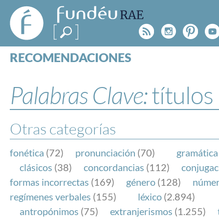
FundéuRAE
- Fundación
Rss
Instagr
Pinte
Y
del Español
Urgente
RECOMENDACIONES
Real Acad
CONSULTAS
CATEGORÍAS
Palabras Clave:
títulos
ESPECIALES
BLOG
NOTICIAS
Otras categorías
SOBRE LA FUNDÉURAE
fonética
(72)
pronunciación
(70)
gramática
FundéuRAE es una fundación patrocinada por la 
clásicos
(38)
concordancias
(112)
conjugac
y la Real Academia Española, cuyo objetivo es co
formas incorrectas
(169)
género
(128)
núme
el buen uso del español en los medios de comuni
regímenes verbales
(155)
léxico
(2.894)
Internet.
antropónimos
(75)
extranjerismos
(1.255)