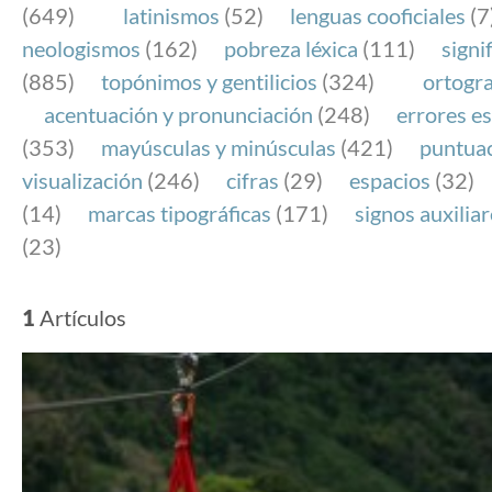
(649)
latinismos
(52)
lenguas cooficiales
(7
neologismos
(162)
pobreza léxica
(111)
signi
(885)
topónimos y gentilicios
(324)
ortogra
acentuación y pronunciación
(248)
errores es
(353)
mayúsculas y minúsculas
(421)
puntua
visualización
(246)
cifras
(29)
espacios
(32)
(14)
marcas tipográficas
(171)
signos auxilia
(23)
1
Artículos