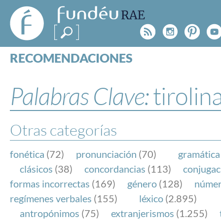
FundéuRAE
- Fundación
Rss
Instagr
Pinte
Y
del Español
Urgente
RECOMENDACIONES
Real Acad
CONSULTAS
CATEGORÍAS
Palabras Clave:
tirolin
ESPECIALES
BLOG
NOTICIAS
Otras categorías
SOBRE LA FUNDÉURAE
fonética
(72)
pronunciación
(70)
gramática
FundéuRAE es una fundación patrocinada por la 
clásicos
(38)
concordancias
(113)
conjugac
y la Real Academia Española, cuyo objetivo es co
formas incorrectas
(169)
género
(128)
núme
el buen uso del español en los medios de comuni
regímenes verbales
(155)
léxico
(2.895)
Internet.
antropónimos
(75)
extranjerismos
(1.255)