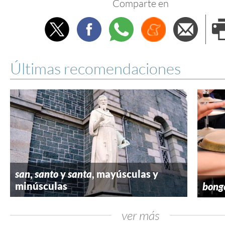
Comparte en
Twitter
Facebook
Whatsapp
Menéame
Envi
e
Últimas recomendaciones
san
,
santo
y
santa
, mayúsculas y
minúsculas
bong
ver más