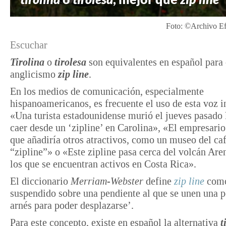
Foto: ©Archivo Ef
Escuchar
Tirolina
o
tirolesa
son equivalentes en español para 
anglicismo
zip line
.
En los medios de comunicación, especialmente
hispanoamericanos, es frecuente el uso de esta voz i
«Una turista estadounidense murió el jueves pasado 
caer desde un ‘zipline’ en Carolina», «El empresari
que añadiría otros atractivos, como un museo del ca
“zipline”» o «Este zipline pasa cerca del volcán Are
los que se encuentran activos en Costa Rica».
El diccionario
Merriam-Webster
define
zip line
como
suspendido sobre una pendiente al que se unen una p
arnés para poder desplazarse’.
Para este concepto, existe en español la alternativa
t