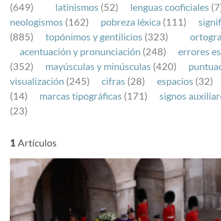
(649)
latinismos
(52)
lenguas cooficiales
(7
neologismos
(162)
pobreza léxica
(111)
signi
(885)
topónimos y gentilicios
(323)
ortogra
acentuación y pronunciación
(248)
errores es
(352)
mayúsculas y minúsculas
(420)
puntua
visualización
(245)
cifras
(28)
espacios
(32)
(14)
marcas tipográficas
(171)
signos auxilia
(23)
1
Artículos