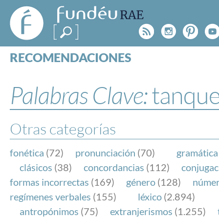
FundéuRAE
- Fundación
Rss
Instagr
Pinte
Y
del Español
Urgente
RECOMENDACIONES
Real Acad
CONSULTAS
CATEGORÍAS
Palabras Clave:
tanqu
ESPECIALES
BLOG
NOTICIAS
Otras categorías
SOBRE LA FUNDÉURAE
fonética
(72)
pronunciación
(70)
gramática
FundéuRAE es una fundación patrocinada por la 
clásicos
(38)
concordancias
(112)
conjugac
y la Real Academia Española, cuyo objetivo es co
formas incorrectas
(169)
género
(128)
núme
el buen uso del español en los medios de comuni
regímenes verbales
(155)
léxico
(2.894)
Internet.
antropónimos
(75)
extranjerismos
(1.255)