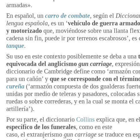
armadas».
En español, un
carro de combate
, según el
Diccionar
lengua española
, es un ‘
vehículo de guerra armado
y motorizado
que, moviéndose sobre una llanta flex
cadena sin fin, puede ir por terrenos escabrosos’, es 
tanque
.
Su uso en este contexto posiblemente se deba a una
t
equivocada del anglicismo
gun carriage
, expresión
diccionario de Cambridge define como ‘armazón co
para un cañón’ y
que se corresponde con el términ
cureña
(‘armazón compuesta de dos gualderas fuer
unidas por medio de teleras y pasadores, colocadas 
ruedas o sobre correderas, y en la cual se monta el 
artillería’).
Por su parte, el diccionario
Collins
explica que,
en e
específico de los funerales
, como en este
caso, el extranjerismo
gun
carriage
se traduce en es