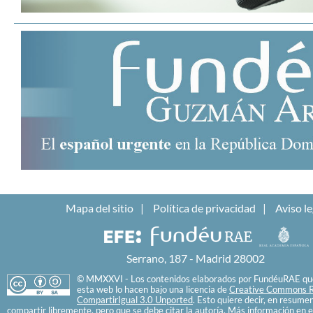
Mapa del sitio
Política de privacidad
Aviso le
Serrano, 187 - Madrid 28002
© MMXXVI - Los contenidos elaborados por FundéuRAE que
esta web lo hacen bajo una licencia de
Creative Commons R
CompartirIgual 3.0 Unported
. Esto quiere decir, en resume
compartir libremente, pero que se debe citar la autoría. Más información en e