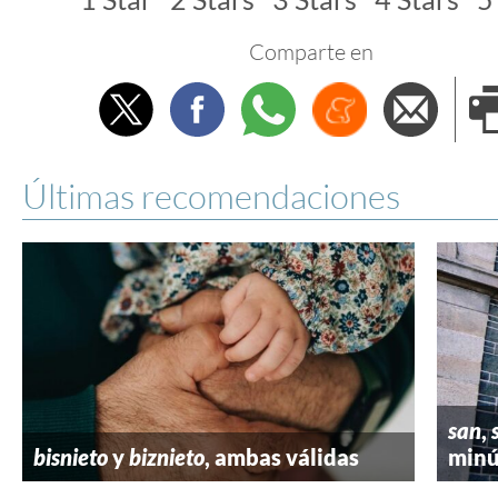
Comparte en
Twitter
Facebook
Whatsapp
Menéame
Envi
e
Últimas recomendaciones
san
,
bisnieto
y
biznieto
, ambas válidas
minú