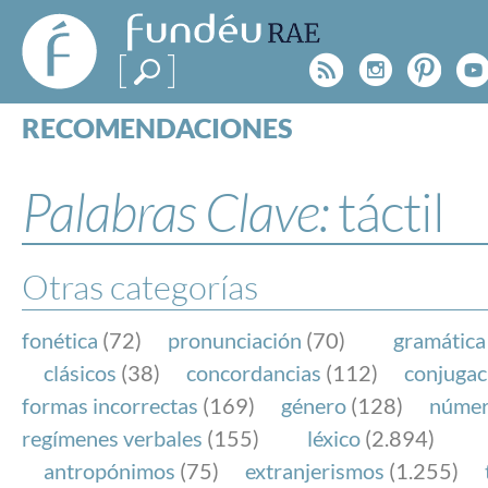
FundéuRAE
- Fundación
Rss
Instagr
Pinte
Y
del Español
Urgente
RECOMENDACIONES
Real Acad
CONSULTAS
CATEGORÍAS
Palabras Clave:
táctil
ESPECIALES
BLOG
NOTICIAS
Otras categorías
SOBRE LA FUNDÉURAE
fonética
(72)
pronunciación
(70)
gramática
FundéuRAE es una fundación patrocinada por la 
clásicos
(38)
concordancias
(112)
conjugac
y la Real Academia Española, cuyo objetivo es co
formas incorrectas
(169)
género
(128)
núme
el buen uso del español en los medios de comuni
regímenes verbales
(155)
léxico
(2.894)
Internet.
antropónimos
(75)
extranjerismos
(1.255)