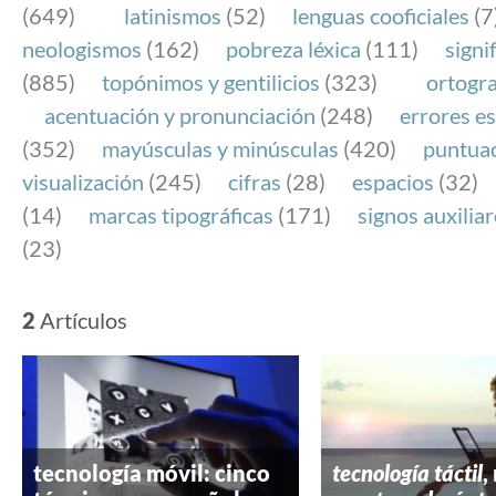
(649)
latinismos
(52)
lenguas cooficiales
(7
neologismos
(162)
pobreza léxica
(111)
signi
(885)
topónimos y gentilicios
(323)
ortogra
acentuación y pronunciación
(248)
errores es
(352)
mayúsculas y minúsculas
(420)
puntua
visualización
(245)
cifras
(28)
espacios
(32)
(14)
marcas tipográficas
(171)
signos auxilia
(23)
2
Artículos
tecnología móvil: cinco
tecnología táctil
,