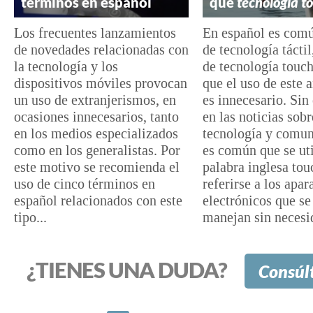
términos en español
que
tecnología t
Los frecuentes lanzamientos
En español es comú
de novedades relacionadas con
de tecnología táctil
la tecnología y los
de tecnología touc
dispositivos móviles provocan
que el uso de este 
un uso de extranjerismos, en
es innecesario. Si
ocasiones innecesarios, tanto
en las noticias sobr
en los medios especializados
tecnología y comun
como en los generalistas. Por
es común que se uti
este motivo se recomienda el
palabra inglesa tou
uso de cinco términos en
referirse a los apar
español relacionados con este
electrónicos que se
tipo...
manejan sin necesid
¿TIENES UNA DUDA?
Consúl