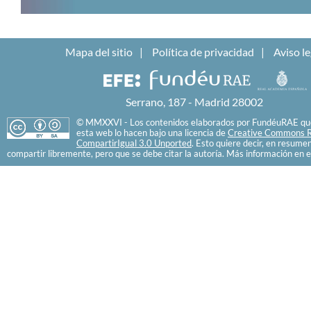
Mapa del sitio
Política de privacidad
Aviso le
Serrano, 187 - Madrid 28002
© MMXXVI - Los contenidos elaborados por FundéuRAE que
esta web lo hacen bajo una licencia de
Creative Commons R
CompartirIgual 3.0 Unported
. Esto quiere decir, en resume
compartir libremente, pero que se debe citar la autoría. Más información en e