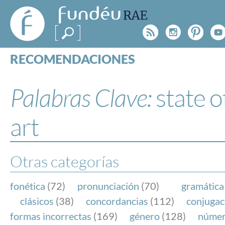
FundéuRAE
- Fundación
Rss
Instagr
Pinte
Y
del Español
Urgente
RECOMENDACIONES
Real Acad
CONSULTAS
CATEGORÍAS
Palabras Clave:
state o
ESPECIALES
BLOG
art
NOTICIAS
SOBRE LA FUNDÉURAE
Otras categorías
FundéuRAE es una fundación patrocinada por la 
y la Real Academia Española, cuyo objetivo es co
fonética
(72)
pronunciación
(70)
gramática
el buen uso del español en los medios de comuni
clásicos
(38)
concordancias
(112)
conjugac
Internet.
formas incorrectas
(169)
género
(128)
núme