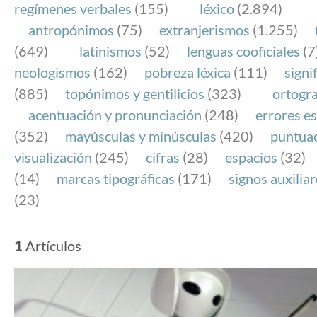
regímenes verbales
(155)
léxico
(2.894)
antropónimos
(75)
extranjerismos
(1.255)
(649)
latinismos
(52)
lenguas cooficiales
(7
neologismos
(162)
pobreza léxica
(111)
signi
(885)
topónimos y gentilicios
(323)
ortogra
acentuación y pronunciación
(248)
errores es
(352)
mayúsculas y minúsculas
(420)
puntua
visualización
(245)
cifras
(28)
espacios
(32)
(14)
marcas tipográficas
(171)
signos auxilia
(23)
1
Artículos