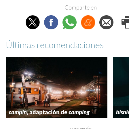
Comparte en
Twitter
Facebook
Whatsapp
Menéame
Envi
e
Últimas recomendaciones
campin
, adaptación de
camping
bisni
ver más