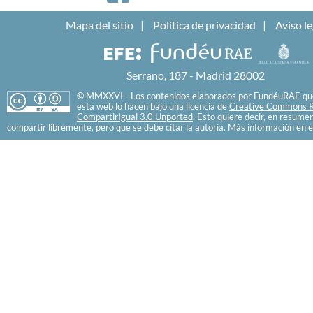
Mapa del sitio
Política de privacidad
Aviso le
Serrano, 187 - Madrid 28002
© MMXXVI - Los contenidos elaborados por FundéuRAE que
esta web lo hacen bajo una licencia de
Creative Commons R
CompartirIgual 3.0 Unported
. Esto quiere decir, en resume
compartir libremente, pero que se debe citar la autoría. Más información en e