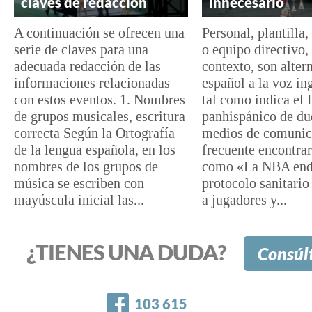
claves de redacción
innecesario
A continuación se ofrecen una
Personal, plantilla
serie de claves para una
o equipo directivo,
adecuada redacción de las
contexto, son alter
informaciones relacionadas
español a la voz ing
con estos eventos. 1. Nombres
tal como indica el 
de grupos musicales, escritura
panhispánico de du
correcta Según la Ortografía
medios de comunic
de la lengua española, en los
frecuente encontrar
nombres de los grupos de
como «La NBA end
música se escriben con
protocolo sanitario
mayúscula inicial las...
a jugadores y...
¿TIENES UNA DUDA?
Consúl
Facebook
103 615