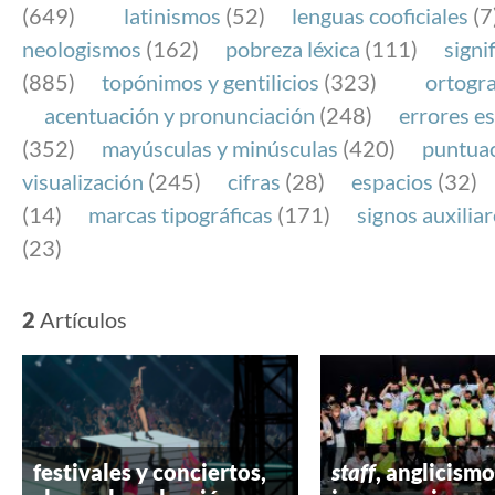
(649)
latinismos
(52)
lenguas cooficiales
(7
neologismos
(162)
pobreza léxica
(111)
signi
(885)
topónimos y gentilicios
(323)
ortogra
acentuación y pronunciación
(248)
errores es
(352)
mayúsculas y minúsculas
(420)
puntua
visualización
(245)
cifras
(28)
espacios
(32)
(14)
marcas tipográficas
(171)
signos auxilia
(23)
2
Artículos
festivales y conciertos,
staff
, anglicismo