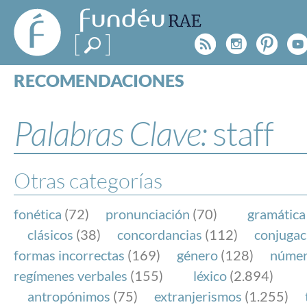
FundéuRAE
- Fundación
Rss
Instagr
Pinte
Y
del Español
Urgente
RECOMENDACIONES
Real Acad
CONSULTAS
CATEGORÍAS
Palabras Clave:
staff
ESPECIALES
BLOG
NOTICIAS
Otras categorías
SOBRE LA FUNDÉURAE
fonética
(72)
pronunciación
(70)
gramática
FundéuRAE es una fundación patrocinada por la 
clásicos
(38)
concordancias
(112)
conjugac
y la Real Academia Española, cuyo objetivo es co
formas incorrectas
(169)
género
(128)
núme
el buen uso del español en los medios de comuni
regímenes verbales
(155)
léxico
(2.894)
Internet.
antropónimos
(75)
extranjerismos
(1.255)