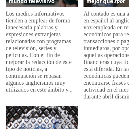
mundo televisivo
mejor que
spot
Los medios informativos
Al contado es una a
tienden a emplear de forma
en español al angli
innecesaria palabras y
voz empleada en te
expresiones extranjeras
económicos para re
relacionadas con programas
transacciones o pa
de televisión, series y
inmediatos, por op
películas. Con el fin de
aquellas operacion
mejorar la redacción de este
financieras cuya li
tipo de noticias, a
está diferida. En la
continuación se repasan
económicas puede
algunos anglicismos muy
encontrarse frases
utilizados en este ámbito y...
actividad en el me
durante abril dismi