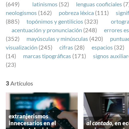
(649)
latinismos
(52)
lenguas cooficiales
(7
neologismos
(162)
pobreza léxica
(111)
signi
(885)
topónimos y gentilicios
(323)
ortogra
acentuación y pronunciación
(248)
errores es
(352)
mayúsculas y minúsculas
(420)
puntua
visualización
(245)
cifras
(28)
espacios
(32)
(14)
marcas tipográficas
(171)
signos auxilia
(23)
3
Artículos
extranjerismos
innecesarios en el
al contado
, en e