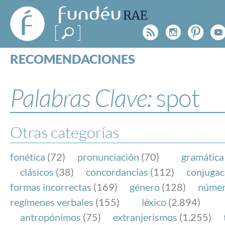
FundéuRAE
- Fundación
Rss
Instagr
Pinte
Y
del Español
Urgente
RECOMENDACIONES
Real Acad
CONSULTAS
CATEGORÍAS
Palabras Clave:
spot
ESPECIALES
BLOG
NOTICIAS
Otras categorías
SOBRE LA FUNDÉURAE
fonética
(72)
pronunciación
(70)
gramática
FundéuRAE es una fundación patrocinada por la 
clásicos
(38)
concordancias
(112)
conjugac
y la Real Academia Española, cuyo objetivo es co
formas incorrectas
(169)
género
(128)
núme
el buen uso del español en los medios de comuni
regímenes verbales
(155)
léxico
(2.894)
Internet.
antropónimos
(75)
extranjerismos
(1.255)