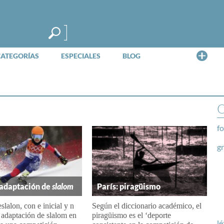
Me
CATEGORÍAS
ESPECIALES
BLOG
O
fo
g
 adaptación de
slalom
París: piragüismo
slalon, con e inicial y n
Según el diccionario académico, el
la adaptación de slalom en
piragüismo es el ‘deporte
lé