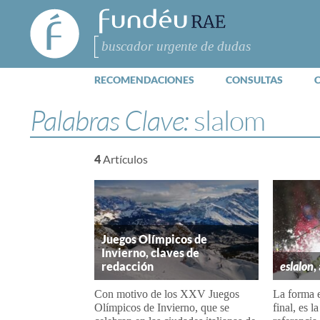
FundéuRAE
- Fundación
del Español
Buscar
Urgente
RECOMENDACIONES
CONSULTAS
Palabras Clave:
slalom
4
Artículos
Juegos Olímpicos de
Invierno, claves de
redacción
eslalon
,
Con motivo de los XXV Juegos
La forma e
Olímpicos de Invierno, que se
final, es 