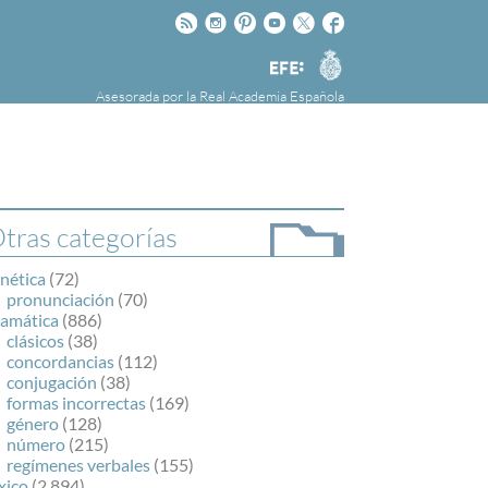
Rss
Instagram
Pinteres
Youtube
Twitter
Facebook
RAE
Agencia
EFE
Asesorada por la
Real Academia Española
nú
NOTICIAS
SOBRE LA FUNDÉURAE
FundéuRAE es una fundación patrocinada por
la Agencia Efe y la Real Academia Española,
cuyo objetivo es colaborar con el buen uso del
tras categorías
español en los medios de comunicación y en
Internet.
nética
(72)
pronunciación
(70)
ramática
(886)
clásicos
(38)
concordancias
(112)
conjugación
(38)
formas incorrectas
(169)
género
(128)
número
(215)
regímenes verbales
(155)
xico
(2.894)