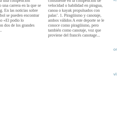
 a una competición
consistente en la competición de
o una carrera en la que se
velocidad o habilidad en piragua,
g. En las noticias sobre
canoa o kayak propulsados con
tbol se pueden encontrar
palas’. 1. Piragüismo y canotaje,
o «El podio lo
ambos válidos A este deporte se le
n dos de los grandes
conoce como piragüismo, pero
..
también como canotaje, voz que
proviene del francés canotage...
or
vi