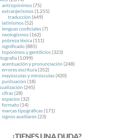
antropónimos
(75)
extranjerismos
(1.255)
traducción
(649)
latinismos
(52)
lenguas cooficiales
(7)
neologismos
(162)
pobreza léxica
(111)
significado
(885)
topónimos y gentilicios
(323)
tografía
(1.099)
acentuación y pronunciación
(248)
errores escritura
(352)
mayúsculas y minúsculas
(420)
puntuación
(18)
sualización
(245)
cifras
(28)
espacios
(32)
formato
(14)
marcas tipográficas
(171)
signos auxiliares
(23)
¿TIENES UNA DUDA?