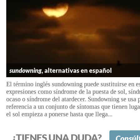
sundowning
, alternativas en español
El término inglés sundowning puede sustituirse en e
expresiones como síndrome de la puesta de sol, sín
ocaso o síndrome del atardecer. Sundowning se usa 
referencia a un conjunto de síntomas que tienen lug
el sol empieza a ponerse hasta que llega...
¿TIENES UNA DUDA?
Consúl