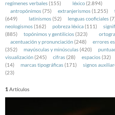
regímenes verbales
(155)
léxico
(2.894)
antropónimos
(75)
extranjerismos
(1.255)
(649)
latinismos
(52)
lenguas cooficiales
(7
neologismos
(162)
pobreza léxica
(111)
signi
(885)
topónimos y gentilicios
(323)
ortogra
acentuación y pronunciación
(248)
errores es
(352)
mayúsculas y minúsculas
(420)
puntua
visualización
(245)
cifras
(28)
espacios
(32)
(14)
marcas tipográficas
(171)
signos auxilia
(23)
1
Artículos