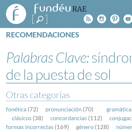
FundéuRAE
- Fundación
Rss
Instagr
Pinte
Y
del Español
Urgente
RECOMENDACIONES
Real Acad
CONSULTAS
CATEGORÍAS
Palabras Clave:
síndr
ESPECIALES
BLOG
de la puesta de sol
NOTICIAS
SOBRE LA FUNDÉURAE
Otras categorías
FundéuRAE es una fundación patrocinada por la 
y la Real Academia Española, cuyo objetivo es co
fonética
(72)
pronunciación
(70)
gramática
el buen uso del español en los medios de comuni
clásicos
(38)
concordancias
(112)
conjugac
Internet.
formas incorrectas
(169)
género
(128)
núme