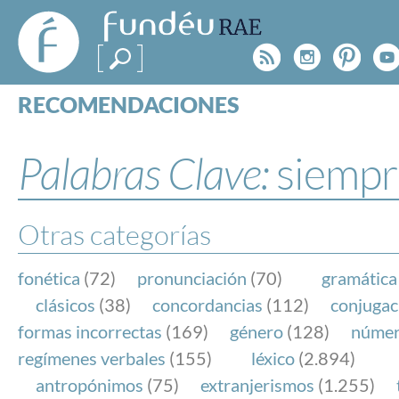
FundéuRAE
- Fundación
Rss
Instagr
Pinte
Y
del Español
Urgente
RECOMENDACIONES
Real Acad
CONSULTAS
CATEGORÍAS
Palabras Clave:
siempr
ESPECIALES
BLOG
NOTICIAS
Otras categorías
SOBRE LA FUNDÉURAE
fonética
(72)
pronunciación
(70)
gramática
FundéuRAE es una fundación patrocinada por la 
clásicos
(38)
concordancias
(112)
conjugac
y la Real Academia Española, cuyo objetivo es co
formas incorrectas
(169)
género
(128)
núme
el buen uso del español en los medios de comuni
regímenes verbales
(155)
léxico
(2.894)
Internet.
antropónimos
(75)
extranjerismos
(1.255)