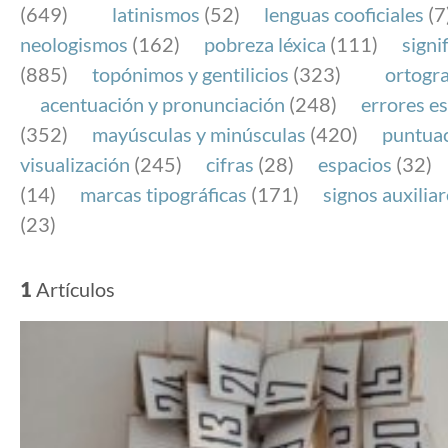
(649)
latinismos
(52)
lenguas cooficiales
(7
neologismos
(162)
pobreza léxica
(111)
signi
(885)
topónimos y gentilicios
(323)
ortogra
acentuación y pronunciación
(248)
errores es
(352)
mayúsculas y minúsculas
(420)
puntua
visualización
(245)
cifras
(28)
espacios
(32)
(14)
marcas tipográficas
(171)
signos auxilia
(23)
1
Artículos