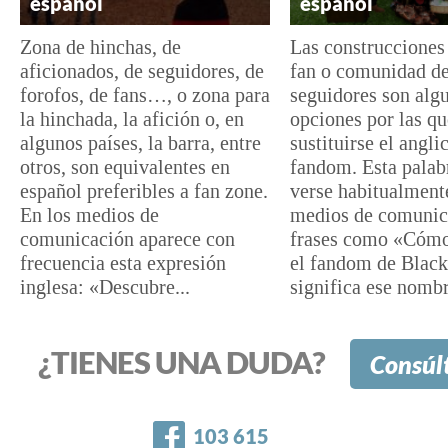
español
español
Zona de hinchas, de
Las construccione
aficionados, de seguidores, de
fan o comunidad d
forofos, de fans…, o zona para
seguidores son algu
la hinchada, la afición o, en
opciones por las q
algunos países, la barra, entre
sustituirse el angl
otros, son equivalentes en
fandom. Esta palab
español preferibles a fan zone.
verse habitualment
En los medios de
medios de comunic
comunicación aparece con
frases como «Cómo
frecuencia esta expresión
el fandom de Black
inglesa: «Descubre...
significa ese nombr
¿TIENES UNA DUDA?
Consúl
Facebook
103 615