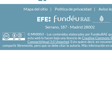
Mapa del sitio
Política de privacidad
Aviso le
Serrano, 187 - Madrid 28002
© MMXXVI - Los contenidos elaborados por FundéuRAE que
esta web lo hacen bajo una licencia de
Creative Commons R
CompartirIgual 3.0 Unported
. Esto quiere decir, en resume
compartir libremente, pero que se debe citar la autoría. Más información en e