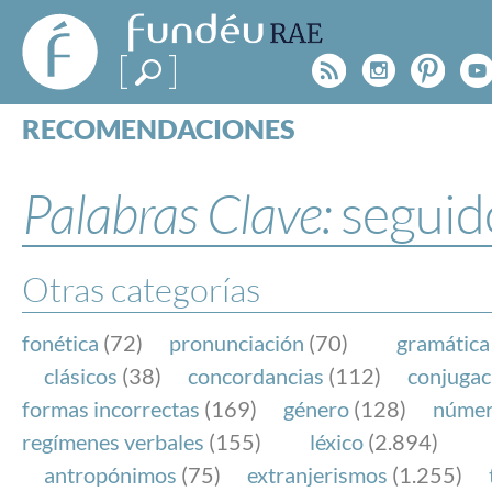
FundéuRAE
- Fundación
Rss
Instagr
Pinte
Y
del Español
Urgente
RECOMENDACIONES
Real Acad
CONSULTAS
CATEGORÍAS
Palabras Clave:
seguid
ESPECIALES
BLOG
NOTICIAS
Otras categorías
SOBRE LA FUNDÉURAE
fonética
(72)
pronunciación
(70)
gramática
FundéuRAE es una fundación patrocinada por la 
clásicos
(38)
concordancias
(112)
conjugac
y la Real Academia Española, cuyo objetivo es co
formas incorrectas
(169)
género
(128)
núme
el buen uso del español en los medios de comuni
regímenes verbales
(155)
léxico
(2.894)
Internet.
antropónimos
(75)
extranjerismos
(1.255)