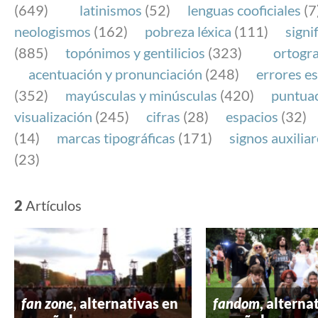
(649)
latinismos
(52)
lenguas cooficiales
(7
neologismos
(162)
pobreza léxica
(111)
signi
(885)
topónimos y gentilicios
(323)
ortogra
acentuación y pronunciación
(248)
errores es
(352)
mayúsculas y minúsculas
(420)
puntua
visualización
(245)
cifras
(28)
espacios
(32)
(14)
marcas tipográficas
(171)
signos auxilia
(23)
2
Artículos
fan zone
, alternativas en
fandom
, alterna