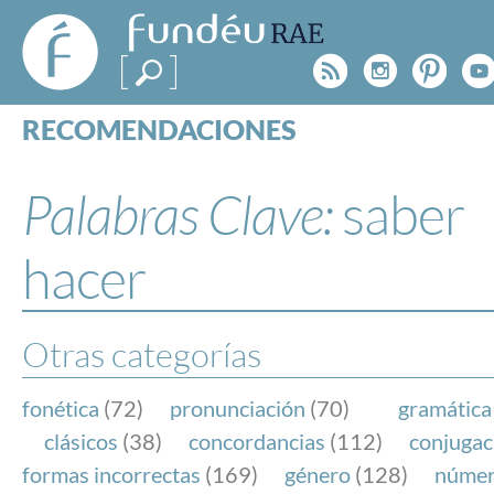
FundéuRAE
- Fundación
Rss
Instagr
Pinte
Y
del Español
Urgente
RECOMENDACIONES
Real Acad
CONSULTAS
CATEGORÍAS
Palabras Clave:
saber
ESPECIALES
BLOG
hacer
NOTICIAS
SOBRE LA FUNDÉURAE
Otras categorías
FundéuRAE es una fundación patrocinada por la 
y la Real Academia Española, cuyo objetivo es co
fonética
(72)
pronunciación
(70)
gramática
el buen uso del español en los medios de comuni
clásicos
(38)
concordancias
(112)
conjugac
Internet.
formas incorrectas
(169)
género
(128)
núme