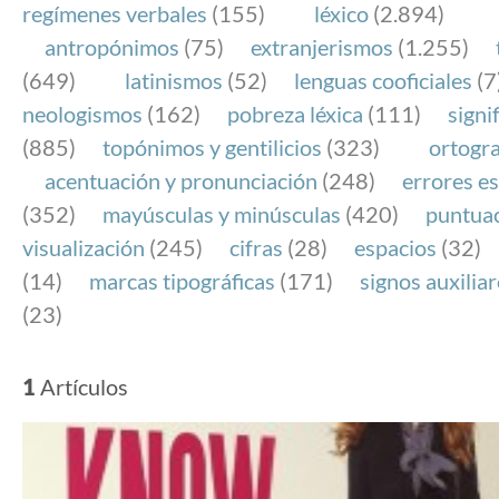
regímenes verbales
(155)
léxico
(2.894)
antropónimos
(75)
extranjerismos
(1.255)
(649)
latinismos
(52)
lenguas cooficiales
(7
neologismos
(162)
pobreza léxica
(111)
signi
(885)
topónimos y gentilicios
(323)
ortogra
acentuación y pronunciación
(248)
errores es
(352)
mayúsculas y minúsculas
(420)
puntua
visualización
(245)
cifras
(28)
espacios
(32)
(14)
marcas tipográficas
(171)
signos auxilia
(23)
1
Artículos