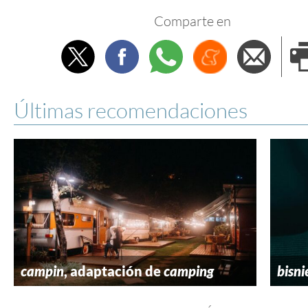
Comparte en
Twitter
Facebook
Whatsapp
Menéame
Envi
e
Últimas recomendaciones
campin
, adaptación de
camping
bisni