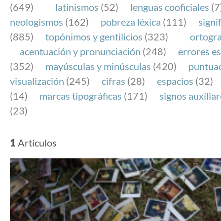
(649)
latinismos
(52)
lenguas cooficiales
(7
neologismos
(162)
pobreza léxica
(111)
signi
(885)
topónimos y gentilicios
(323)
ortogra
acentuación y pronunciación
(248)
errores es
(352)
mayúsculas y minúsculas
(420)
puntua
visualización
(245)
cifras
(28)
espacios
(32)
(14)
marcas tipográficas
(171)
signos auxilia
(23)
1
Artículos