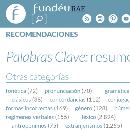
FundéuRAE
- Fundación
Rss
Instagr
Pinte
Y
del Español
Urgente
RECOMENDACIONES
Real Acad
CONSULTAS
CATEGORÍAS
Palabras Clave:
resum
ESPECIALES
BLOG
NOTICIAS
Otras categorías
SOBRE LA FUNDÉURAE
fonética
(72)
pronunciación
(70)
gramática
FundéuRAE es una fundación patrocinada por la 
clásicos
(38)
concordancias
(112)
conjugac
y la Real Academia Española, cuyo objetivo es co
formas incorrectas
(169)
género
(128)
núme
el buen uso del español en los medios de comuni
regímenes verbales
(155)
léxico
(2.894)
Internet.
antropónimos
(75)
extranjerismos
(1.255)