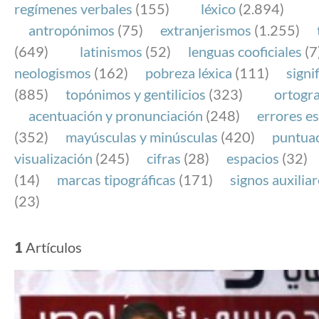
regímenes verbales
(155)
léxico
(2.894)
antropónimos
(75)
extranjerismos
(1.255)
(649)
latinismos
(52)
lenguas cooficiales
(7
neologismos
(162)
pobreza léxica
(111)
signi
(885)
topónimos y gentilicios
(323)
ortogra
acentuación y pronunciación
(248)
errores es
(352)
mayúsculas y minúsculas
(420)
puntua
visualización
(245)
cifras
(28)
espacios
(32)
(14)
marcas tipográficas
(171)
signos auxilia
(23)
1
Artículos