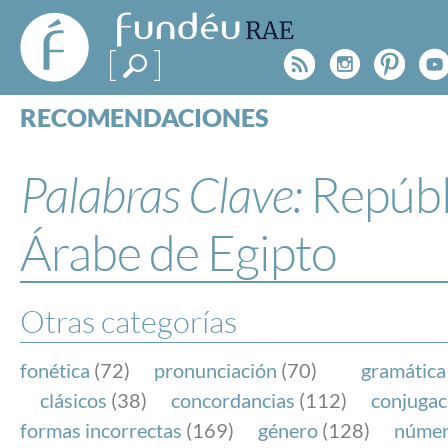
FundéuRAE
- Fundación
Rss
Instagr
Pinte
Y
del Español
Urgente
RECOMENDACIONES
Real Acad
CONSULTAS
CATEGORÍAS
Palabras Clave:
Repúbl
ESPECIALES
BLOG
Árabe de Egipto
NOTICIAS
SOBRE LA FUNDÉURAE
Otras categorías
FundéuRAE es una fundación patrocinada por la 
y la Real Academia Española, cuyo objetivo es co
fonética
(72)
pronunciación
(70)
gramática
el buen uso del español en los medios de comuni
clásicos
(38)
concordancias
(112)
conjugac
Internet.
formas incorrectas
(169)
género
(128)
núme