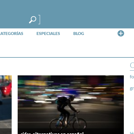
Me
CATEGORÍAS
ESPECIALES
BLOG
O
fo
g
lé