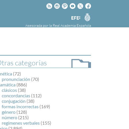
Rss
Instagram
Pinteres
Youtube
Twitter
Facebook
RAE
Agencia
EFE
Asesorada por la
Real Academia Española
nú
NOTICIAS
SOBRE LA FUNDÉURAE
FundéuRAE es una fundación patrocinada por
la Agencia Efe y la Real Academia Española,
cuyo objetivo es colaborar con el buen uso del
tras categorías
español en los medios de comunicación y en
Internet.
nética
(72)
pronunciación
(70)
ramática
(886)
clásicos
(38)
concordancias
(112)
conjugación
(38)
formas incorrectas
(169)
género
(128)
número
(215)
regímenes verbales
(155)
xico
(2.894)