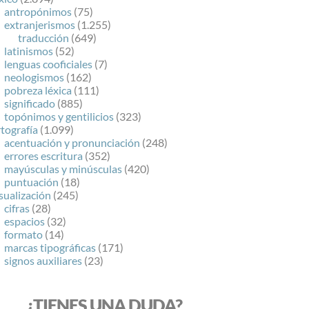
antropónimos
(75)
extranjerismos
(1.255)
traducción
(649)
latinismos
(52)
lenguas cooficiales
(7)
neologismos
(162)
pobreza léxica
(111)
significado
(885)
topónimos y gentilicios
(323)
tografía
(1.099)
acentuación y pronunciación
(248)
errores escritura
(352)
mayúsculas y minúsculas
(420)
puntuación
(18)
sualización
(245)
cifras
(28)
espacios
(32)
formato
(14)
marcas tipográficas
(171)
signos auxiliares
(23)
¿TIENES UNA DUDA?