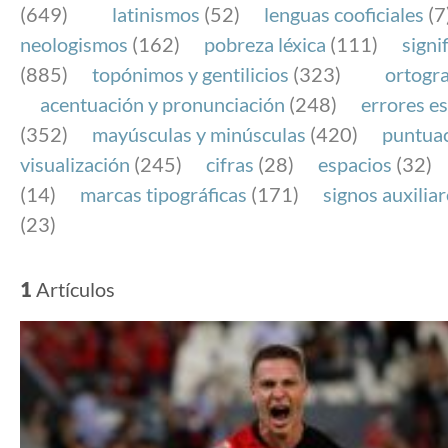
(649)
latinismos
(52)
lenguas cooficiales
(7
neologismos
(162)
pobreza léxica
(111)
signi
(885)
topónimos y gentilicios
(323)
ortogra
acentuación y pronunciación
(248)
errores es
(352)
mayúsculas y minúsculas
(420)
puntua
visualización
(245)
cifras
(28)
espacios
(32)
(14)
marcas tipográficas
(171)
signos auxilia
(23)
1
Artículos