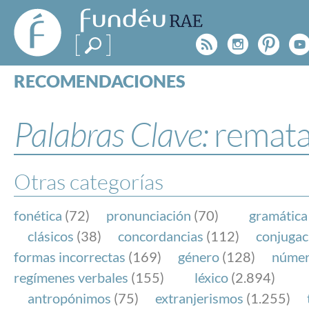
FundéuRAE
- Fundación
Rss
Instagr
Pinte
Y
del Español
Urgente
RECOMENDACIONES
Real Acad
CONSULTAS
CATEGORÍAS
Palabras Clave:
remat
ESPECIALES
BLOG
NOTICIAS
Otras categorías
SOBRE LA FUNDÉURAE
fonética
(72)
pronunciación
(70)
gramática
FundéuRAE es una fundación patrocinada por la 
clásicos
(38)
concordancias
(112)
conjugac
y la Real Academia Española, cuyo objetivo es co
formas incorrectas
(169)
género
(128)
núme
el buen uso del español en los medios de comuni
regímenes verbales
(155)
léxico
(2.894)
Internet.
antropónimos
(75)
extranjerismos
(1.255)