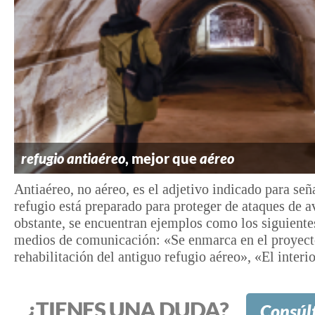
refugio antiaéreo
, mejor que
aéreo
Antiaéreo, no aéreo, es el adjetivo indicado para señ
refugio está preparado para proteger de ataques de a
obstante, se encuentran ejemplos como los siguiente
medios de comunicación: «Se enmarca en el proyect
rehabilitación del antiguo refugio aéreo», «El interior
¿TIENES UNA DUDA?
Consúl