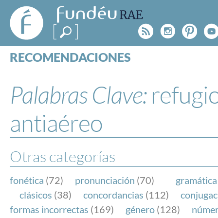
FundéuRAE
- Fundación
Rss
Instagr
Pinte
Y
del Español
Urgente
RECOMENDACIONES
Real Acad
CONSULTAS
CATEGORÍAS
Palabras Clave:
refugi
ESPECIALES
BLOG
antiaéreo
NOTICIAS
SOBRE LA FUNDÉURAE
Otras categorías
FundéuRAE es una fundación patrocinada por la 
y la Real Academia Española, cuyo objetivo es co
fonética
(72)
pronunciación
(70)
gramática
el buen uso del español en los medios de comuni
clásicos
(38)
concordancias
(112)
conjugac
Internet.
formas incorrectas
(169)
género
(128)
núme