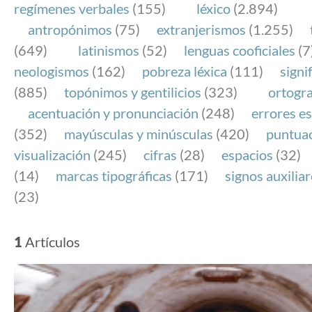
regímenes verbales
(155)
léxico
(2.894)
antropónimos
(75)
extranjerismos
(1.255)
(649)
latinismos
(52)
lenguas cooficiales
(7
neologismos
(162)
pobreza léxica
(111)
signi
(885)
topónimos y gentilicios
(323)
ortogra
acentuación y pronunciación
(248)
errores es
(352)
mayúsculas y minúsculas
(420)
puntua
visualización
(245)
cifras
(28)
espacios
(32)
(14)
marcas tipográficas
(171)
signos auxilia
(23)
1
Artículos