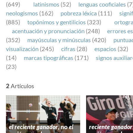
(649)
latinismos
(52)
lenguas cooficiales
(7
neologismos
(162)
pobreza léxica
(111)
signi
(885)
topónimos y gentilicios
(323)
ortogra
acentuación y pronunciación
(248)
errores es
(352)
mayúsculas y minúsculas
(420)
puntua
visualización
(245)
cifras
(28)
espacios
(32)
(14)
marcas tipográficas
(171)
signos auxilia
(23)
2
Artículos
el reciente
ganador
, no
el
reciente ganador