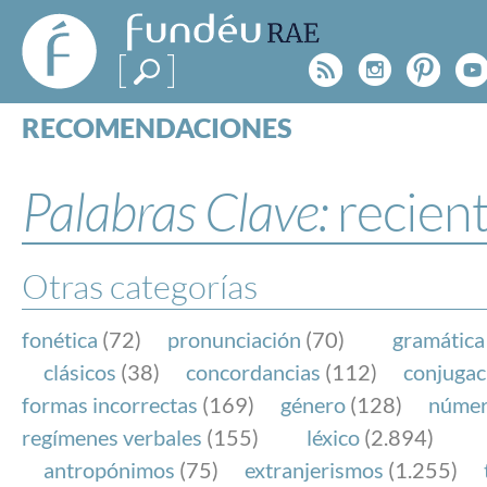
FundéuRAE
- Fundación
Rss
Instagr
Pinte
Y
del Español
Urgente
RECOMENDACIONES
Real Acad
CONSULTAS
CATEGORÍAS
Palabras Clave:
recien
ESPECIALES
BLOG
NOTICIAS
Otras categorías
SOBRE LA FUNDÉURAE
fonética
(72)
pronunciación
(70)
gramática
FundéuRAE es una fundación patrocinada por la 
clásicos
(38)
concordancias
(112)
conjugac
y la Real Academia Española, cuyo objetivo es co
formas incorrectas
(169)
género
(128)
núme
el buen uso del español en los medios de comuni
regímenes verbales
(155)
léxico
(2.894)
Internet.
antropónimos
(75)
extranjerismos
(1.255)