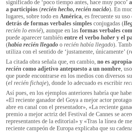
significado de ‘poco tiempo antes, hace muy poco’
a
a participios
(
recién hecho
,
recién nacido
). En mu
lugares, sobre todo en
América
, es frecuente su uso
detrás de formas verbales simples
conjugadas (
lle
recién lo envié
), aunque en las
formas verbales co
puede aparecer también
entre el verbo
haber
y el p
(
había recién llegado
o
recién había llegado
). Tamb
utiliza con el sentido de ‘justamente, únicamente’ (
r
La citada obra señala que, en cambio,
no es apropia
recién
como adjetivo antepuesto a un nombre
, us
que puede encontrarse en los medios con diversos su
(
el recién fichaje
), donde lo adecuado es escribir
rec
Así pues, en los ejemplos anteriores habría que habe
«El reciente ganador del Goya a mejor actor protago
abre en canal con el presentador», «La reciente gana
premio a mejor actriz del Festival de Cannes se acer
representantes de la editorial» y «Tras la línea de me
reciente campeón de Europa explicaba que su cadena 