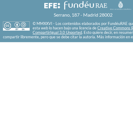
Serrano, 187 - Madrid 28002
© MMXXVI - Los contenidos elaborados por FundéuRAE que
esta web lo hacen bajo una licencia de
Creative Commons R
CompartirIgual 3.0 Unported
. Esto quiere decir, en resume
compartir libremente, pero que se debe citar la autoría. Más información en e