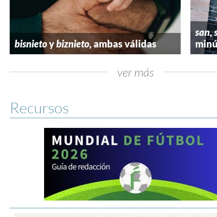
san
,
bisnieto
y
biznieto
, ambas válidas
minú
ver más
Recursos