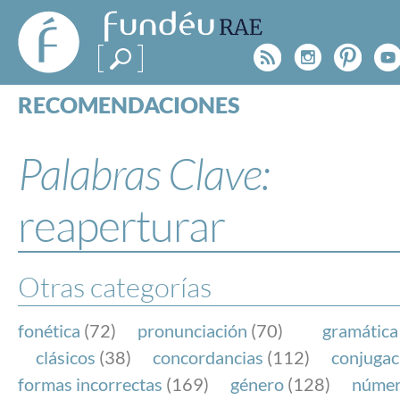
FundéuRAE
- Fundación
Rss
Instagr
Pinte
Y
del Español
Urgente
RECOMENDACIONES
Real Acad
CONSULTAS
CATEGORÍAS
Palabras Clave:
ESPECIALES
BLOG
reaperturar
NOTICIAS
SOBRE LA FUNDÉURAE
Otras categorías
FundéuRAE es una fundación patrocinada por la 
y la Real Academia Española, cuyo objetivo es co
fonética
(72)
pronunciación
(70)
gramática
el buen uso del español en los medios de comuni
clásicos
(38)
concordancias
(112)
conjugac
Internet.
formas incorrectas
(169)
género
(128)
núme