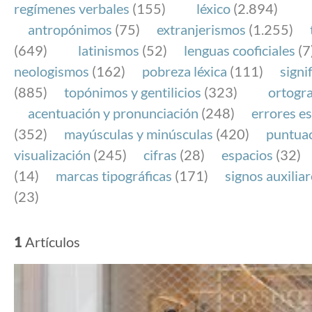
regímenes verbales
(155)
léxico
(2.894)
antropónimos
(75)
extranjerismos
(1.255)
(649)
latinismos
(52)
lenguas cooficiales
(7
neologismos
(162)
pobreza léxica
(111)
signi
(885)
topónimos y gentilicios
(323)
ortogra
acentuación y pronunciación
(248)
errores es
(352)
mayúsculas y minúsculas
(420)
puntua
visualización
(245)
cifras
(28)
espacios
(32)
(14)
marcas tipográficas
(171)
signos auxilia
(23)
1
Artículos