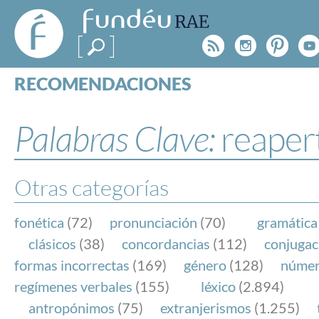
FundéuRAE
- Fundación
Rss
Instagr
Pinte
Y
del Español
Urgente
RECOMENDACIONES
Real Acad
CONSULTAS
CATEGORÍAS
Palabras Clave:
reaper
ESPECIALES
BLOG
NOTICIAS
Otras categorías
SOBRE LA FUNDÉURAE
fonética
(72)
pronunciación
(70)
gramática
FundéuRAE es una fundación patrocinada por la 
clásicos
(38)
concordancias
(112)
conjugac
y la Real Academia Española, cuyo objetivo es co
formas incorrectas
(169)
género
(128)
núme
el buen uso del español en los medios de comuni
regímenes verbales
(155)
léxico
(2.894)
Internet.
antropónimos
(75)
extranjerismos
(1.255)