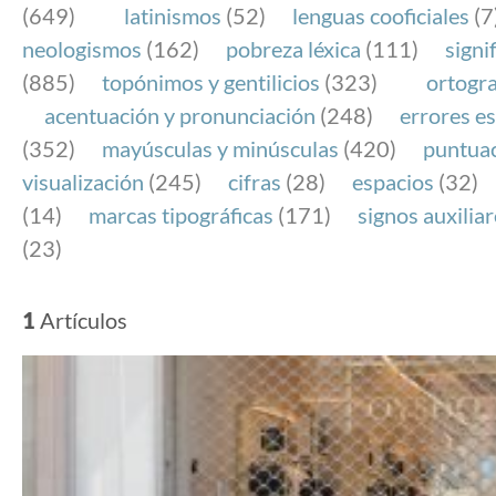
(649)
latinismos
(52)
lenguas cooficiales
(7
neologismos
(162)
pobreza léxica
(111)
signi
(885)
topónimos y gentilicios
(323)
ortogra
acentuación y pronunciación
(248)
errores es
(352)
mayúsculas y minúsculas
(420)
puntua
visualización
(245)
cifras
(28)
espacios
(32)
(14)
marcas tipográficas
(171)
signos auxilia
(23)
1
Artículos