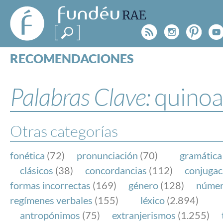
FundéuRAE
- Fundación
Rss
Instagr
Pinte
Y
del Español
Urgente
RECOMENDACIONES
Real Acad
CONSULTAS
CATEGORÍAS
Palabras Clave:
quinoa
ESPECIALES
BLOG
NOTICIAS
Otras categorías
SOBRE LA FUNDÉURAE
fonética
(72)
pronunciación
(70)
gramática
FundéuRAE es una fundación patrocinada por la 
clásicos
(38)
concordancias
(112)
conjugac
y la Real Academia Española, cuyo objetivo es co
formas incorrectas
(169)
género
(128)
núme
el buen uso del español en los medios de comuni
regímenes verbales
(155)
léxico
(2.894)
Internet.
antropónimos
(75)
extranjerismos
(1.255)