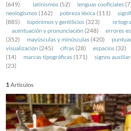
(649)
latinismos
(52)
lenguas cooficiales
(7
neologismos
(162)
pobreza léxica
(111)
signi
(885)
topónimos y gentilicios
(323)
ortogra
acentuación y pronunciación
(248)
errores es
(352)
mayúsculas y minúsculas
(420)
puntua
visualización
(245)
cifras
(28)
espacios
(32)
(14)
marcas tipográficas
(171)
signos auxilia
(23)
1
Artículos