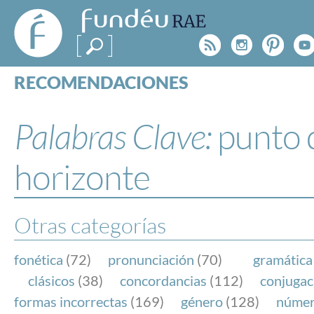
FundéuRAE
- Fundación
Rss
Instagr
Pinte
Y
del Español
Urgente
RECOMENDACIONES
Real Acad
CONSULTAS
CATEGORÍAS
Palabras Clave:
punto 
ESPECIALES
BLOG
horizonte
NOTICIAS
SOBRE LA FUNDÉURAE
Otras categorías
FundéuRAE es una fundación patrocinada por la 
y la Real Academia Española, cuyo objetivo es co
fonética
(72)
pronunciación
(70)
gramática
el buen uso del español en los medios de comuni
clásicos
(38)
concordancias
(112)
conjugac
Internet.
formas incorrectas
(169)
género
(128)
núme