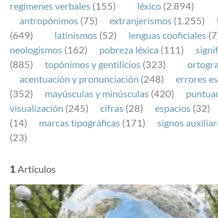
regímenes verbales
(155)
léxico
(2.894)
antropónimos
(75)
extranjerismos
(1.255)
(649)
latinismos
(52)
lenguas cooficiales
(7
neologismos
(162)
pobreza léxica
(111)
signi
(885)
topónimos y gentilicios
(323)
ortogra
acentuación y pronunciación
(248)
errores es
(352)
mayúsculas y minúsculas
(420)
puntua
visualización
(245)
cifras
(28)
espacios
(32)
(14)
marcas tipográficas
(171)
signos auxilia
(23)
1
Artículos