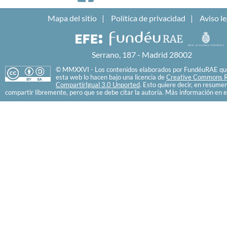
Mapa del sitio
Política de privacidad
Aviso le
Serrano, 187 - Madrid 28002
© MMXXVI - Los contenidos elaborados por FundéuRAE que
esta web lo hacen bajo una licencia de
Creative Commons R
CompartirIgual 3.0 Unported
. Esto quiere decir, en resume
compartir libremente, pero que se debe citar la autoría. Más información en e