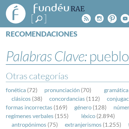
FundéuRAE
- Fundación
Rss
Instagr
Pinte
Y
del Español
Urgente
RECOMENDACIONES
Real Acad
CONSULTAS
CATEGORÍAS
Palabras Clave:
pueblo
ESPECIALES
BLOG
NOTICIAS
Otras categorías
SOBRE LA FUNDÉURAE
fonética
(72)
pronunciación
(70)
gramática
FundéuRAE es una fundación patrocinada por la 
clásicos
(38)
concordancias
(112)
conjugac
y la Real Academia Española, cuyo objetivo es co
formas incorrectas
(169)
género
(128)
núme
el buen uso del español en los medios de comuni
regímenes verbales
(155)
léxico
(2.894)
Internet.
antropónimos
(75)
extranjerismos
(1.255)