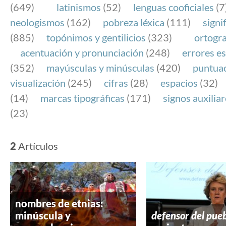
(649)
latinismos
(52)
lenguas cooficiales
(7
neologismos
(162)
pobreza léxica
(111)
signi
(885)
topónimos y gentilicios
(323)
ortogra
acentuación y pronunciación
(248)
errores es
(352)
mayúsculas y minúsculas
(420)
puntua
visualización
(245)
cifras
(28)
espacios
(32)
(14)
marcas tipográficas
(171)
signos auxilia
(23)
2
Artículos
nombres de etnias:
minúscula y
defensor del pue