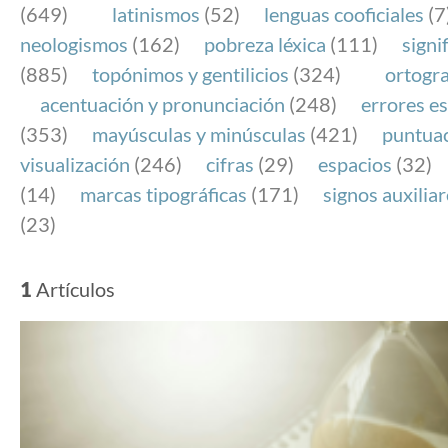
(649)
latinismos
(52)
lenguas cooficiales
(7
neologismos
(162)
pobreza léxica
(111)
signi
(885)
topónimos y gentilicios
(324)
ortogra
acentuación y pronunciación
(248)
errores es
(353)
mayúsculas y minúsculas
(421)
puntua
visualización
(246)
cifras
(29)
espacios
(32)
(14)
marcas tipográficas
(171)
signos auxilia
(23)
1
Artículos