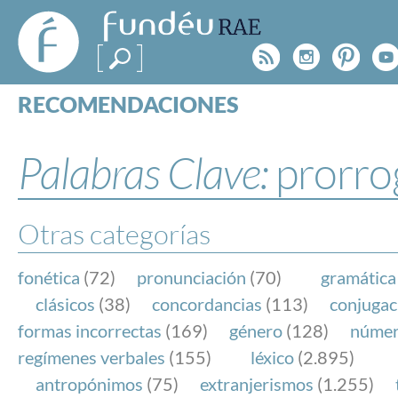
FundéuRAE
- Fundación
Rss
Instagr
Pinte
Y
del Español
Urgente
RECOMENDACIONES
Real Acad
CONSULTAS
CATEGORÍAS
Palabras Clave:
prorro
ESPECIALES
BLOG
NOTICIAS
Otras categorías
SOBRE LA FUNDÉURAE
fonética
(72)
pronunciación
(70)
gramática
FundéuRAE es una fundación patrocinada por la 
clásicos
(38)
concordancias
(113)
conjugac
y la Real Academia Española, cuyo objetivo es co
formas incorrectas
(169)
género
(128)
núme
el buen uso del español en los medios de comuni
regímenes verbales
(155)
léxico
(2.895)
Internet.
antropónimos
(75)
extranjerismos
(1.255)