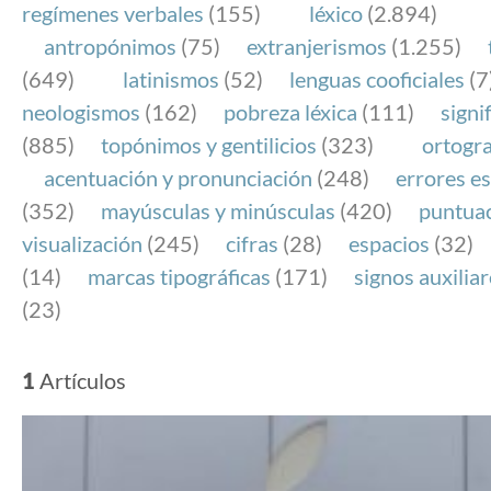
regímenes verbales
(155)
léxico
(2.894)
antropónimos
(75)
extranjerismos
(1.255)
(649)
latinismos
(52)
lenguas cooficiales
(7
neologismos
(162)
pobreza léxica
(111)
signi
(885)
topónimos y gentilicios
(323)
ortogra
acentuación y pronunciación
(248)
errores es
(352)
mayúsculas y minúsculas
(420)
puntua
visualización
(245)
cifras
(28)
espacios
(32)
(14)
marcas tipográficas
(171)
signos auxilia
(23)
1
Artículos