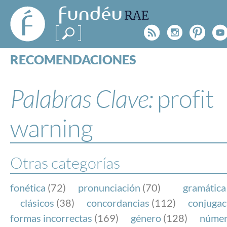
FundéuRAE
- Fundación
Rss
Instagr
Pinte
Y
del Español
Urgente
RECOMENDACIONES
Real Acad
CONSULTAS
CATEGORÍAS
Palabras Clave:
profit
ESPECIALES
BLOG
warning
NOTICIAS
SOBRE LA FUNDÉURAE
Otras categorías
FundéuRAE es una fundación patrocinada por la 
y la Real Academia Española, cuyo objetivo es co
fonética
(72)
pronunciación
(70)
gramática
el buen uso del español en los medios de comuni
clásicos
(38)
concordancias
(112)
conjugac
Internet.
formas incorrectas
(169)
género
(128)
núme