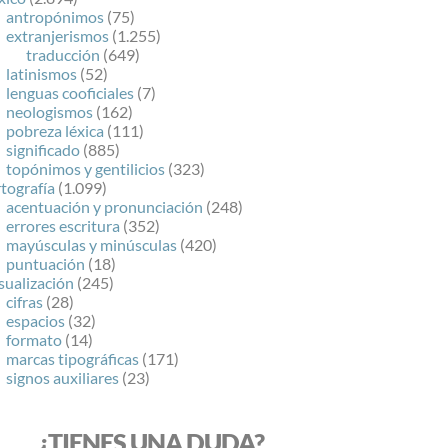
antropónimos
(75)
extranjerismos
(1.255)
traducción
(649)
latinismos
(52)
lenguas cooficiales
(7)
neologismos
(162)
pobreza léxica
(111)
significado
(885)
topónimos y gentilicios
(323)
tografía
(1.099)
acentuación y pronunciación
(248)
errores escritura
(352)
mayúsculas y minúsculas
(420)
puntuación
(18)
sualización
(245)
cifras
(28)
espacios
(32)
formato
(14)
marcas tipográficas
(171)
signos auxiliares
(23)
¿TIENES UNA DUDA?