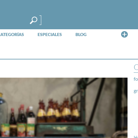
Me
CATEGORÍAS
ESPECIALES
BLOG
O
fo
g
lé