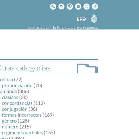
Rss
Instagram
Pinteres
Youtube
Twitter
Facebook
RAE
Agencia
EFE
Asesorada por la
Real Academia Española
nú
NOTICIAS
SOBRE LA FUNDÉURAE
FundéuRAE es una fundación patrocinada por
la Agencia Efe y la Real Academia Española,
cuyo objetivo es colaborar con el buen uso del
tras categorías
español en los medios de comunicación y en
Internet.
nética
(72)
pronunciación
(70)
ramática
(886)
clásicos
(38)
concordancias
(112)
conjugación
(38)
formas incorrectas
(169)
género
(128)
número
(215)
regímenes verbales
(155)
xico
(2.894)