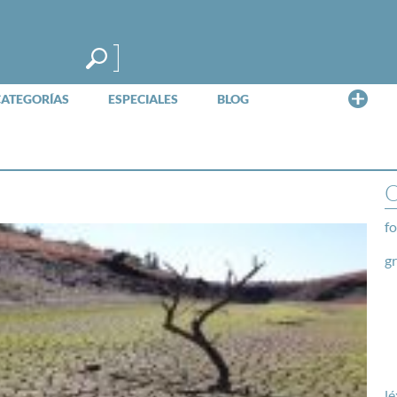
Me
CATEGORÍAS
ESPECIALES
BLOG
O
fo
g
lé