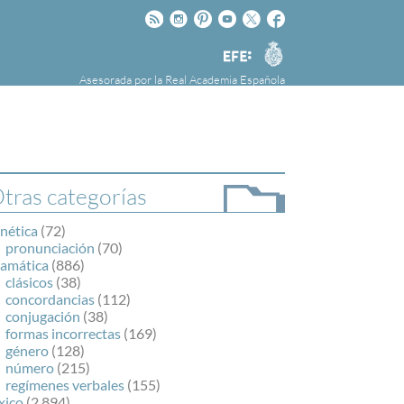
Rss
Instagram
Pinteres
Youtube
Twitter
Facebook
RAE
Agencia
EFE
Asesorada por la
Real Academia Española
nú
NOTICIAS
SOBRE LA FUNDÉURAE
FundéuRAE es una fundación patrocinada por
la Agencia Efe y la Real Academia Española,
cuyo objetivo es colaborar con el buen uso del
tras categorías
español en los medios de comunicación y en
Internet.
nética
(72)
pronunciación
(70)
ramática
(886)
clásicos
(38)
concordancias
(112)
conjugación
(38)
formas incorrectas
(169)
género
(128)
número
(215)
regímenes verbales
(155)
xico
(2.894)