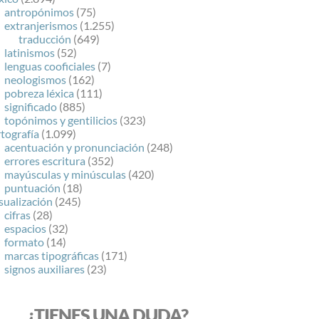
antropónimos
(75)
extranjerismos
(1.255)
traducción
(649)
latinismos
(52)
lenguas cooficiales
(7)
neologismos
(162)
pobreza léxica
(111)
significado
(885)
topónimos y gentilicios
(323)
tografía
(1.099)
acentuación y pronunciación
(248)
errores escritura
(352)
mayúsculas y minúsculas
(420)
puntuación
(18)
sualización
(245)
cifras
(28)
espacios
(32)
formato
(14)
marcas tipográficas
(171)
signos auxiliares
(23)
¿TIENES UNA DUDA?