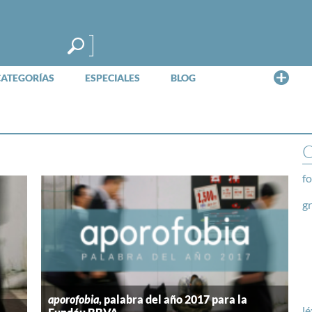
Me
CATEGORÍAS
ESPECIALES
BLOG
O
fo
g
aporofobia
, palabra del año 2017 para la
lé