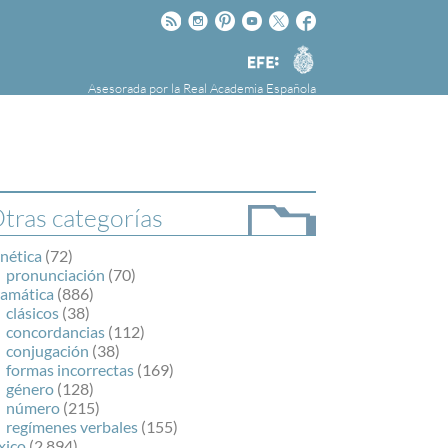
Rss
Instagram
Pinteres
Youtube
Twitter
Facebook
RAE
Agencia
EFE
Asesorada por la
Real Academia Española
nú
NOTICIAS
SOBRE LA FUNDÉURAE
FundéuRAE es una fundación patrocinada por
la Agencia Efe y la Real Academia Española,
cuyo objetivo es colaborar con el buen uso del
tras categorías
español en los medios de comunicación y en
Internet.
nética
(72)
pronunciación
(70)
ramática
(886)
clásicos
(38)
concordancias
(112)
conjugación
(38)
formas incorrectas
(169)
género
(128)
número
(215)
regímenes verbales
(155)
xico
(2.894)