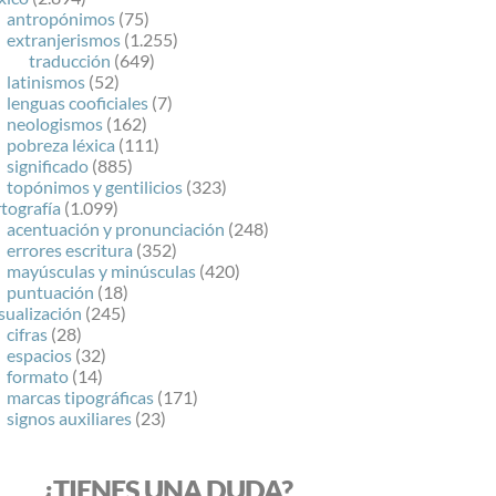
antropónimos
(75)
extranjerismos
(1.255)
traducción
(649)
latinismos
(52)
lenguas cooficiales
(7)
neologismos
(162)
pobreza léxica
(111)
significado
(885)
topónimos y gentilicios
(323)
tografía
(1.099)
acentuación y pronunciación
(248)
errores escritura
(352)
mayúsculas y minúsculas
(420)
puntuación
(18)
sualización
(245)
cifras
(28)
espacios
(32)
formato
(14)
marcas tipográficas
(171)
signos auxiliares
(23)
¿TIENES UNA DUDA?