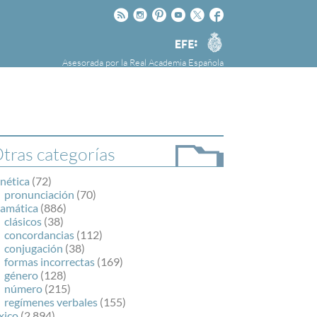
Rss
Instagram
Pinteres
Youtube
Twitter
Facebook
RAE
Agencia
EFE
Asesorada por la
Real Academia Española
nú
NOTICIAS
SOBRE LA FUNDÉURAE
FundéuRAE es una fundación patrocinada por
la Agencia Efe y la Real Academia Española,
cuyo objetivo es colaborar con el buen uso del
tras categorías
español en los medios de comunicación y en
Internet.
nética
(72)
pronunciación
(70)
ramática
(886)
clásicos
(38)
concordancias
(112)
conjugación
(38)
formas incorrectas
(169)
género
(128)
número
(215)
regímenes verbales
(155)
xico
(2.894)