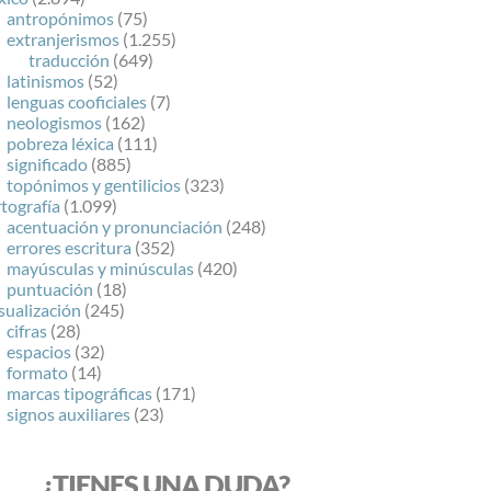
antropónimos
(75)
extranjerismos
(1.255)
traducción
(649)
latinismos
(52)
lenguas cooficiales
(7)
neologismos
(162)
pobreza léxica
(111)
significado
(885)
topónimos y gentilicios
(323)
tografía
(1.099)
acentuación y pronunciación
(248)
errores escritura
(352)
mayúsculas y minúsculas
(420)
puntuación
(18)
sualización
(245)
cifras
(28)
espacios
(32)
formato
(14)
marcas tipográficas
(171)
signos auxiliares
(23)
¿TIENES UNA DUDA?