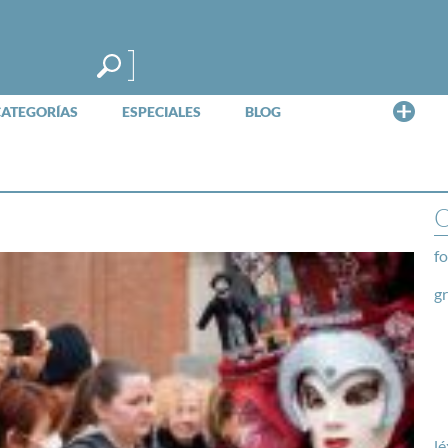
Me
CATEGORÍAS
ESPECIALES
BLOG
O
fo
g
lé