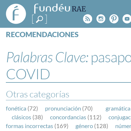
FundéuRAE
- Fundación
Rss
Instagr
Pinte
Y
del Español
Urgente
RECOMENDACIONES
Real Acad
CONSULTAS
CATEGORÍAS
Palabras Clave:
pasapo
ESPECIALES
BLOG
COVID
NOTICIAS
SOBRE LA FUNDÉURAE
Otras categorías
FundéuRAE es una fundación patrocinada por la 
y la Real Academia Española, cuyo objetivo es co
fonética
(72)
pronunciación
(70)
gramática
el buen uso del español en los medios de comuni
clásicos
(38)
concordancias
(112)
conjugac
Internet.
formas incorrectas
(169)
género
(128)
núme