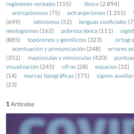
regímenes verbales
(155)
léxico
(2.894)
antropónimos
(75)
extranjerismos
(1.255)
(649)
latinismos
(52)
lenguas cooficiales
(7
neologismos
(162)
pobreza léxica
(111)
signi
(885)
topónimos y gentilicios
(323)
ortogra
acentuación y pronunciación
(248)
errores es
(352)
mayúsculas y minúsculas
(420)
puntua
visualización
(245)
cifras
(28)
espacios
(32)
(14)
marcas tipográficas
(171)
signos auxilia
(23)
1
Artículos