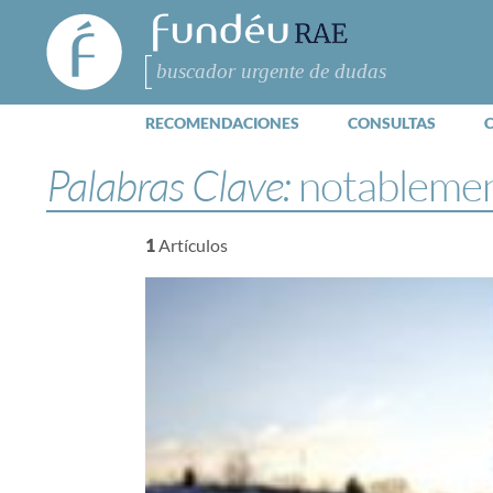
FundéuRAE
- Fundación
del Español
Buscar
Urgente
RECOMENDACIONES
CONSULTAS
Palabras Clave:
notableme
1
Artículos