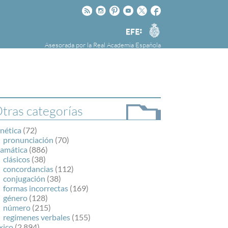
Rss
Instagram
Pinteres
Youtube
Twitter
Facebook
RAE
Agencia
EFE
Asesorada por la
Real Academia Española
nú
NOTICIAS
SOBRE LA FUNDÉURAE
FundéuRAE es una fundación patrocinada por
la Agencia Efe y la Real Academia Española,
cuyo objetivo es colaborar con el buen uso del
tras categorías
español en los medios de comunicación y en
Internet.
nética
(72)
pronunciación
(70)
ramática
(886)
clásicos
(38)
concordancias
(112)
conjugación
(38)
formas incorrectas
(169)
género
(128)
número
(215)
regímenes verbales
(155)
xico
(2.894)