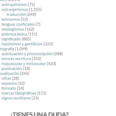
antropónimos
(75)
extranjerismos
(1.255)
traducción
(649)
latinismos
(52)
lenguas cooficiales
(7)
neologismos
(162)
pobreza léxica
(111)
significado
(885)
topónimos y gentilicios
(323)
tografía
(1.099)
acentuación y pronunciación
(248)
errores escritura
(352)
mayúsculas y minúsculas
(420)
puntuación
(18)
sualización
(245)
cifras
(28)
espacios
(32)
formato
(14)
marcas tipográficas
(171)
signos auxiliares
(23)
¿TIENES UNA DUDA?