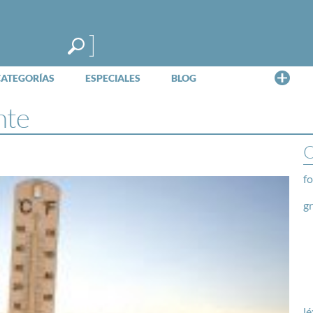
Me
CATEGORÍAS
ESPECIALES
BLOG
nte
O
fo
g
lé