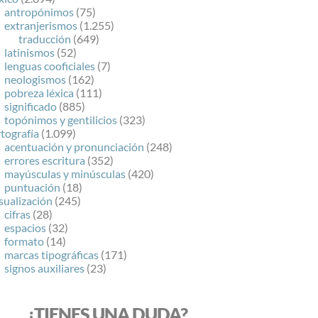
antropónimos
(75)
extranjerismos
(1.255)
traducción
(649)
latinismos
(52)
lenguas cooficiales
(7)
neologismos
(162)
pobreza léxica
(111)
significado
(885)
topónimos y gentilicios
(323)
tografía
(1.099)
acentuación y pronunciación
(248)
errores escritura
(352)
mayúsculas y minúsculas
(420)
puntuación
(18)
sualización
(245)
cifras
(28)
espacios
(32)
formato
(14)
marcas tipográficas
(171)
signos auxiliares
(23)
¿TIENES UNA DUDA?