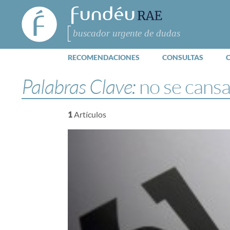
FundéuRAE
- Fundación
del Español
Buscar
Urgente
RECOMENDACIONES
CONSULTAS
Palabras Clave:
no se cansa
1
Artículos