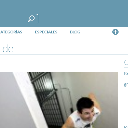
Me
CATEGORÍAS
ESPECIALES
BLOG
 de
O
fo
g
lé