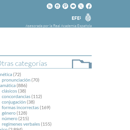
Rss
Instagram
Pinteres
Youtube
Twitter
Facebook
RAE
Agencia
EFE
Asesorada por la
Real Academia Española
nú
NOTICIAS
SOBRE LA FUNDÉURAE
FundéuRAE es una fundación patrocinada por
la Agencia Efe y la Real Academia Española,
cuyo objetivo es colaborar con el buen uso del
tras categorías
español en los medios de comunicación y en
Internet.
nética
(72)
pronunciación
(70)
ramática
(886)
clásicos
(38)
concordancias
(112)
conjugación
(38)
formas incorrectas
(169)
género
(128)
número
(215)
regímenes verbales
(155)
xico
(2.894)